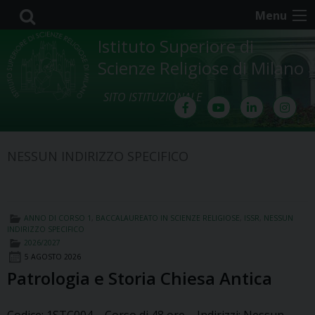
Skip
Menu
to
content
Istituto Superiore di
Scienze Religiose di Milano
SITO ISTITUZIONALE
NESSUN INDIRIZZO SPECIFICO
ANNO DI CORSO 1
,
BACCALAUREATO IN SCIENZE RELIGIOSE
,
ISSR
,
NESSUN
INDIRIZZO SPECIFICO
2026/2027
5 AGOSTO 2026
Patrologia e Storia Chiesa Antica