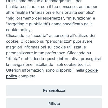
Utilizziamo cookie o tecnologie simili per
finalità tecniche e, con il tuo consenso, anche per
dott. Marco Moschetti
rappresentante dei docenti incaricat
altre finalità ("interazioni e funzionalità semplici",
dott. don Adam Kieltyk
rappresentante dei docenti incaricat
"miglioramento dell'esperienza", "misurazione" e
"targeting e pubblicità") come specificato nella
2 rappresentanti degli studenti
cookie policy.
Cliccando su "accetta" acconsenti all'utilizzo dei
Consiglio per gli Affari Economici
cookie. Cliccando su "personalizza" puoi avere
maggiori informazioni sui cookie utilizzati e
dott. don Ermenegildo Conti
preside dell’ISSRM
personalizzare le tue preferenze. Cliccando su
dott. Massimo Bonelli
vicepreside dell’ISSRM
"rifiuta" o chiudendo questa informativa proseguirai
la navigazione installando i soli cookie tecnici.
dott. Renato Mambretti
rappresentante dei docenti
Ulteriori informazioni sono disponibili nella
cookie
dott. Giuseppe Damato
nominato dal Supremo Moderatore
policy
completa.
rag. Marta Belloni
nominata dal Supremo Moderatore
Personalizza
Rifiuta