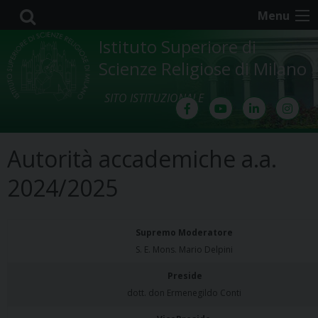
Skip
Menu
to
content
Istituto Superiore di
Scienze Religiose di Milano
SITO ISTITUZIONALE
Autorità accademiche a.a.
2024/2025
Supremo Moderatore
S. E. Mons. Mario Delpini
Preside
dott. don Ermenegildo Conti