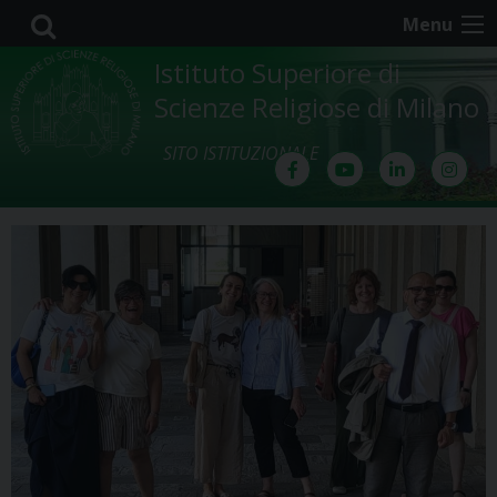
Skip
Menu
to
content
Istituto Superiore di
Scienze Religiose di Milano
SITO ISTITUZIONALE