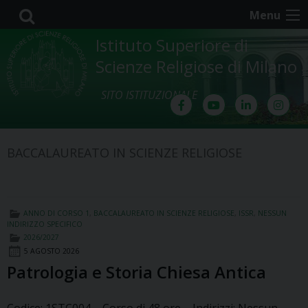
Skip
Menu
to
content
Istituto Superiore di
Scienze Religiose di Milano
SITO ISTITUZIONALE
BACCALAUREATO IN SCIENZE RELIGIOSE
ANNO DI CORSO 1
,
BACCALAUREATO IN SCIENZE RELIGIOSE
,
ISSR
,
NESSUN
INDIRIZZO SPECIFICO
2026/2027
5 AGOSTO 2026
Patrologia e Storia Chiesa Antica