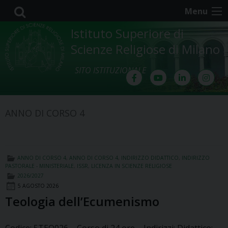
Skip
Menu
to
content
Istituto Superiore di
Scienze Religiose di Milano
SITO ISTITUZIONALE
ANNO DI CORSO 4
ANNO DI CORSO 4
,
ANNO DI CORSO 4
,
INDIRIZZO DIDATTICO
,
INDIRIZZO
PASTORALE - MINISTERIALE
,
ISSR
,
LICENZA IN SCIENZE RELIGIOSE
2026/2027
5 AGOSTO 2026
Teologia dell’Ecumenismo