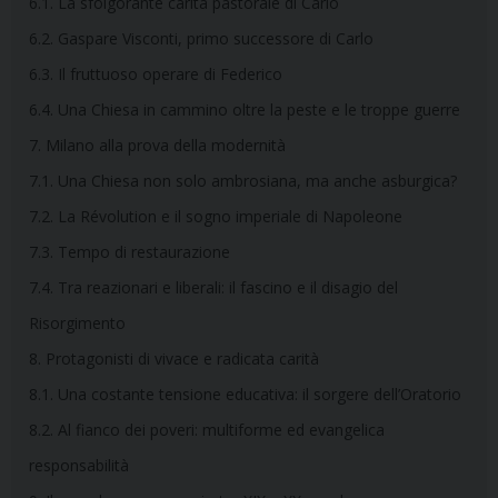
6.1. La sfolgorante carità pastorale di Carlo
6.2. Gaspare Visconti, primo successore di Carlo
6.3. Il fruttuoso operare di Federico
6.4. Una Chiesa in cammino oltre la peste e le troppe guerre
7. Milano alla prova della modernità
7.1. Una Chiesa non solo ambrosiana, ma anche asburgica?
7.2. La Révolution e il sogno imperiale di Napoleone
7.3. Tempo di restaurazione
7.4. Tra reazionari e liberali: il fascino e il disagio del
Risorgimento
8. Protagonisti di vivace e radicata carità
8.1. Una costante tensione educativa: il sorgere dell’Oratorio
8.2. Al fianco dei poveri: multiforme ed evangelica
responsabilità