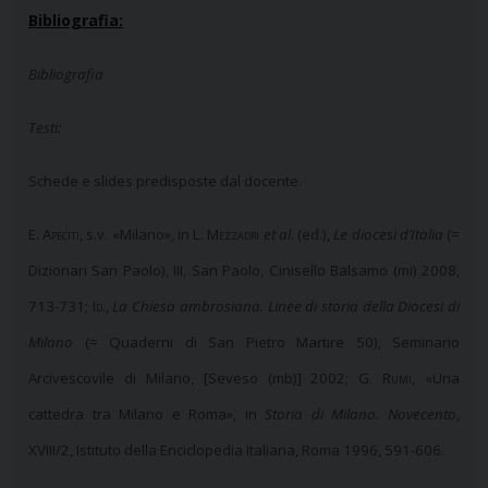
Bibliografia:
Bibliografia
Testi:
Schede e slides predisposte dal docente.
E.
Apeciti
, s.v. «Milano», in L.
Mezzadri
et al.
(ed.),
Le diocesi d’Italia
(=
Dizionari San Paolo), III, San Paolo, Cinisello Balsamo (mi) 2008,
713-731;
Id
.,
La Chiesa ambrosiana. Linee di storia della Diocesi di
Milano
(= Quaderni di San Pietro Martire 50), Seminario
Arcivescovile di Milano, [Seveso (mb)] 2002; G.
Rumi
, «Una
cattedra tra Milano e Roma», in
Storia di Milano. Novecento
,
XVIII/2, Istituto della Enciclopedia Italiana, Roma 1996, 591-606.