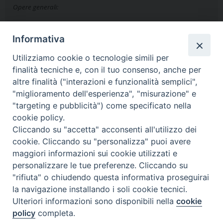
Opere generali:
A.
Caprioli
et al.
(ed.),
Diocesi di Milano
(= Storia religiosa della
Informativa
Lombardia 9-10), La Scuola-Fondazione Ambrosiana Paolo vi,
Utilizziamo cookie o tecnologie simili per
Brescia-Gazzada 1990. A.
Majo
(ed.),
Dizionario della Chiesa
finalità tecniche e, con il tuo consenso, anche per
ambrosiana
, 6 voll., NED, Milano 1987-1993;
Id
.,
Storia della
altre finalità ("interazioni e funzionalità semplici",
"miglioramento dell'esperienza", "misurazione" e
Chiesa ambrosiana. Dalle origini ai nostri giorni
, NED, Milano
"targeting e pubblicità") come specificato nella
1995
. «Civitas et Ecclesia», in
Storia di Milano. Novecento
, XVIII/2,
4
cookie policy.
Cliccando su "accetta" acconsenti all'utilizzo dei
Istituto della Enciclopedia Italiana, Roma 1996, 589-713 (parte iii).
cookie. Cliccando su "personalizza" puoi avere
A.M.
Valli
,
Milano nell’anima. Viaggio nella Chiesa ambrosiana
(= I
maggiori informazioni sui cookie utilizzati e
Robinson. Letture), Laterza, Roma-Bari 2013.
personalizzare le tue preferenze. Cliccando su
"rifiuta" o chiudendo questa informativa proseguirai
Ulteriori indicazioni bibliografiche saranno offerte durante il corso.
la navigazione installando i soli cookie tecnici.
Ulteriori informazioni sono disponibili nella
cookie
policy
completa.