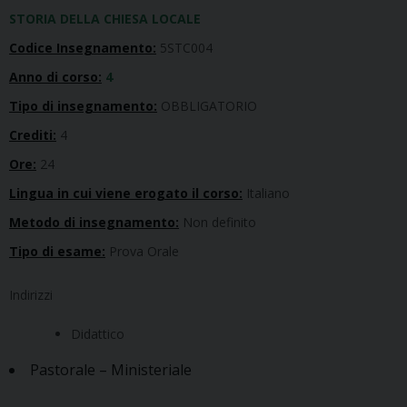
STORIA DELLA CHIESA LOCALE
Codice Insegnamento:
5STC004
Anno di corso:
4
Tipo di insegnamento:
OBBLIGATORIO
Crediti:
4
Ore:
24
Lingua in cui viene erogato il corso:
Italiano
Metodo di insegnamento:
Non definito
Tipo di esame:
Prova Orale
Indirizzi
Didattico
Pastorale – Ministeriale