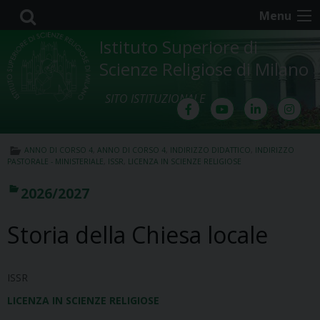
Skip
Menu
to
content
Istituto Superiore di
Scienze Religiose di Milano
SITO ISTITUZIONALE
ANNO DI CORSO 4
,
ANNO DI CORSO 4
,
INDIRIZZO DIDATTICO
,
INDIRIZZO
PASTORALE - MINISTERIALE
,
ISSR
,
LICENZA IN SCIENZE RELIGIOSE
2026/2027
Storia della Chiesa locale
ISSR
LICENZA IN SCIENZE RELIGIOSE