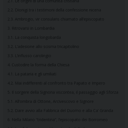
2.1. Le origini di una comunità cristiana
2.2. Dionigi tra i testimoni della confessione nicena
2.3. Ambrogio, vir consularis chiamato all’episcopato
3. Ritrovarsi in Lombardia
3.1. La conquista longobarda
3.2. L’adesione allo scisma tricapitolino
3.3. L’influsso carolingio
4. Custodire la forma della Chiesa
4.1. La pataria e gli umiliati
4.2. Mai indifferenti al confronto tra Papato e Impero
5. Il sorgere della Signoria viscontea, il passaggio agli Sforza
5.1. All’ombra di Ottone, Arcivescovo e Signore
5.2. Dare avvio alla Fabbrica del Duomo e alla Ca’ Granda
6. Nella Milano “tridentina”, l’episcopato dei Borromeo