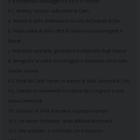
9. Il complesso passaggio tra XIX e XX secolo
9.1. Andrea, vescovo sulle orme di Carlo
a. Visitare le terre ambrosiane: la cura del popolo di Dio
b. Ridare unità al clero: oltre le divisioni tra intransigenti e
liberali
c. Prendersi cura della gioventù: il moltiplicarsi degli Oratori
d. Rinvigorire la carità: tra immigrati e lavoratori come nella
Grande Guerra
9.2. Eredi del Card. Ferrari: lo slancio di Ratti, la bontà di Tosi
9.3. Cattolici in movimento tra Opera dei Congressi e una
nuova Università
10. Schuster: la sfida di incidere sul proprio tempo
10.1. Un nuovo Seminario, quasi abbazia diocesana
10.2. Mai scontato, il confronto con il fascismo