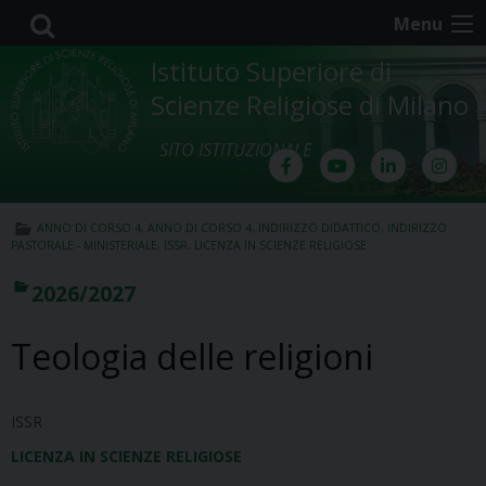
Skip
Menu
to
content
Istituto Superiore di
Scienze Religiose di Milano
SITO ISTITUZIONALE
ANNO DI CORSO 4
,
ANNO DI CORSO 4
,
INDIRIZZO DIDATTICO
,
INDIRIZZO
PASTORALE - MINISTERIALE
,
ISSR
,
LICENZA IN SCIENZE RELIGIOSE
2026/2027
Teologia delle religioni
ISSR
LICENZA IN SCIENZE RELIGIOSE