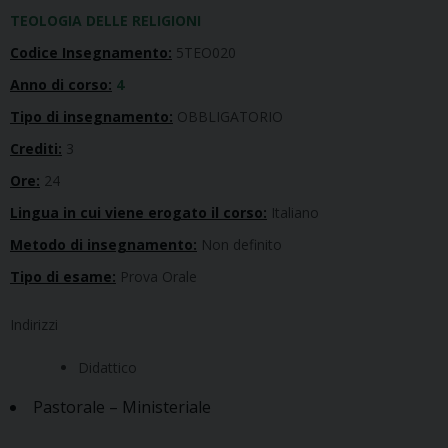
TEOLOGIA DELLE RELIGIONI
Codice Insegnamento:
5TEO020
Anno di corso:
4
Tipo di insegnamento:
OBBLIGATORIO
Crediti:
3
Ore:
24
Lingua in cui viene erogato il corso:
Italiano
Metodo di insegnamento:
Non definito
Tipo di esame:
Prova Orale
Indirizzi
Didattico
Pastorale – Ministeriale