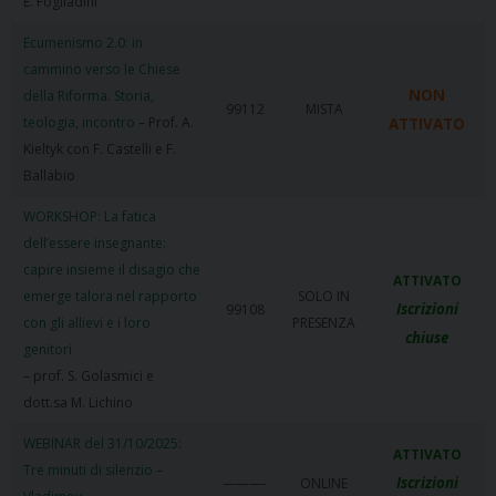
E. Fogliadini
Ecumenismo 2.0: in
cammino verso le Chiese
NON
della Riforma. Storia,
99112
MISTA
teologia, incontro
– Prof. A.
ATTIVATO
Kieltyk con F. Castelli e F.
Ballabio
WORKSHOP: La fatica
dell’essere insegnante:
capire insieme il disagio che
ATTIVATO
emerge talora nel rapporto
SOLO IN
Iscrizioni
99108
con gli allievi e i loro
PRESENZA
chiuse
genitori
– prof. S. Golasmici e
dott.sa M. Lichino
WEBINAR del 31/10/2025:
ATTIVATO
Tre minuti di silenzio –
Iscrizioni
———-
ONLINE