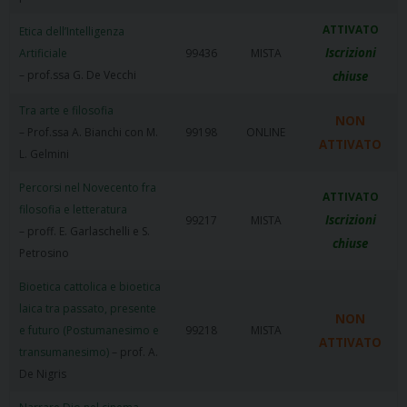
ATTIVATO
Etica dell’Intelligenza
Iscrizioni
Artificiale
99436
MISTA
– prof.ssa G. De Vecchi
chiuse
Tra arte e filosofia
NON
– Prof.ssa A. Bianchi con M.
99198
ONLINE
ATTIVATO
L. Gelmini
Percorsi nel Novecento fra
ATTIVATO
filosofia e letteratura
Iscrizioni
99217
MISTA
– proff. E. Garlaschelli e S.
chiuse
Petrosino
Bioetica cattolica e bioetica
laica tra passato, presente
NON
e futuro (Postumanesimo e
99218
MISTA
ATTIVATO
transumanesimo)
– prof. A.
De Nigris