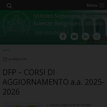
Skip
Menu
to
content
Istituto Superiore di
Scienze Religiose di Milano
SITO ISTITUZIONALE
AVVISI
28 APRILE 2026
DFP – CORSI DI
AGGIORNAMENTO a.a. 2025-
2026
L’
Istituto Superiore di Scienze