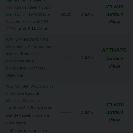
Narrare Dio nel cinema.
ATTIVATO
Teologia del cinema dopo
Iscrizioni
David Lynch (1946-2025) e
99220
ONLINE
Krzysztof Kieslowski (1941-
chiuse
1996)
– prof. P. M. Cattorini
WEBINAR del 09/05/2026:
Mass media, l’informazione
ATTIVATO
in tema di bioetica:
———-
ONLINE
Iscrizioni
problematiche e
chiuse
prospettive
– prof.ssa C.
Uguccioni
WEBINAR del 13/05/2026: La
misteriosa figura di
Monsieur Chouchani
ATTIVATO
– prof.ssa E. L. Bartolini con
Iscrizioni
———-
ONLINE
Filosofo e
Davide Assael,
chiuse
Presidente
dell’Associazione Lech