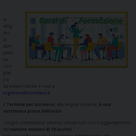
In
alleg
ato
la
dom
anda
da
com
pilar
e e
da inviare tramite e-mail a:
segreteria@issrmilano.it
Il
Termine per iscriversi
, alla singola iniziativa,
è una
settimana prima
dell’inizio
.
I singoli corsi/webinar saranno attivati solo con il raggiungimento
del
numero minimo di 10 iscritti
.
Solo una volta ricevuta la conferma dell’attivazione del