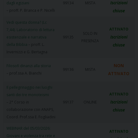
Iscrizioni
dagli egiziani
99134
MISTA
– proff. P. Branca e P. Nicelli
chiuse
Vedi questa donna? (Lc
ATTIVATO
7,44). Laboratorio di lettura
SOLO IN
Iscrizioni
esistenziale e narrativa
99135
PRESENZA
della Bibbia
– proff. L.
chiuse
Invernizzi e G. Bertagna
NON
Filosofi dinanzi alla storia
99136
MISTA
– prof.ssa A. Bianchi
ATTIVATO
Il pellegrinaggio nei luoghi
ATTIVATO
santi dei tre monoteismi
Iscrizioni
– 2° Corso in
99137
ONLINE
collaborazione con ANAPS,
chiuse
Coord. Prof.ssa E. Fogliadini
WEBINAR del 05/03/2026:
ATTIVATO
Giovani e violenza tra rete e