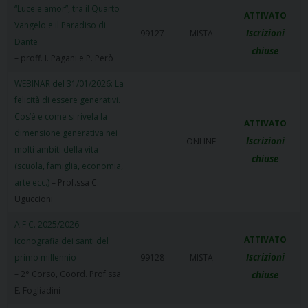
“Luce e amor”, tra il Quarto
ATTIVATO
Vangelo e il Paradiso di
Iscrizioni
99127
MISTA
Dante
chiuse
– proff. I. Pagani e P. Però
WEBINAR del 31/01/2026: La
felicità di essere generativi.
Cos’è e come si rivela la
ATTIVATO
dimensione generativa nei
Iscrizioni
———-
ONLINE
molti ambiti della vita
chiuse
(scuola, famiglia, economia,
arte ecc.)
– Prof.ssa C.
Uguccioni
A.F.C. 2025/2026 –
ATTIVATO
Iconografia dei santi del
Iscrizioni
primo millennio
99128
MISTA
– 2° Corso, Coord. Prof.ssa
chiuse
E. Fogliadini