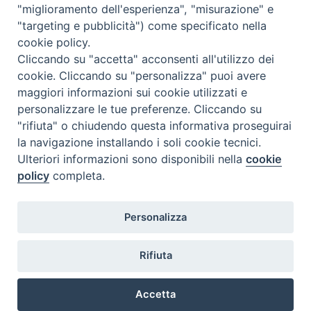
"miglioramento dell'esperienza", "misurazione" e
In allegato i
Prospetti riepilogativi
e le
Domande di Iscrizione
:
"targeting e pubblicità") come specificato nella
cookie policy.
Cliccando su "accetta" acconsenti all'utilizzo dei
cookie. Cliccando su "personalizza" puoi avere
maggiori informazioni sui cookie utilizzati e
2025-26 - DFP pieghevole Corsi Agg.to
personalizzare le tue preferenze. Cliccando su
2025-26 - DFP pieghevole Webinar II_sem
"rifiuta" o chiudendo questa informativa proseguirai
la navigazione installando i soli cookie tecnici.
2025-2026 Iscriz.Corsi DFP 2sem_compilabile
Ulteriori informazioni sono disponibili nella
cookie
2025-2026 Iscriz.Webinar DFP_II_sem_comp
policy
completa.
Personalizza
Rifiuta
@2022 - Istituto Superiore di Scienze Religiose di Milano, via
Cavalieri del Santo Sepolcro 3 - Milano
Accetta