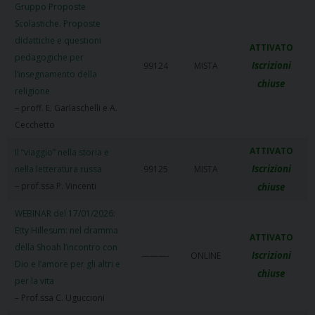
Gruppo Proposte
Scolastiche. Proposte
didattiche e questioni
ATTIVATO
pedagogiche per
Iscrizioni
99124
MISTA
l’insegnamento della
chiuse
religione
– proff. E. Garlaschelli e A.
Cecchetto
ATTIVATO
Il “viaggio” nella storia e
Iscrizioni
nella letteratura russa
99125
MISTA
– prof.ssa P. Vincenti
chiuse
WEBINAR del 17/01/2026:
Etty Hillesum: nel dramma
ATTIVATO
della Shoah l’incontro con
Iscrizioni
———-
ONLINE
Dio e l’amore per gli altri e
chiuse
per la vita
– Prof.ssa C. Uguccioni