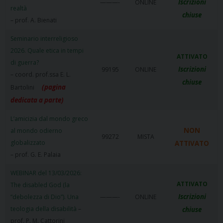
Iscrizioni
———-
ONLINE
realtà
chiuse
– prof. A. Bienati
Seminario interreligioso
2026. Quale etica in tempi
ATTIVATO
di guerra?
Iscrizioni
99195
ONLINE
– coord. prof.ssa E. L.
chiuse
(pagina
Bartolini
dedicata a parte)
L’amicizia dal mondo greco
NON
al mondo odierno
99272
MISTA
globalizzato
ATTIVATO
– prof. G. E. Palaia
WEBINAR del 13/03/2026:
ATTIVATO
The disabled God (la
Iscrizioni
“debolezza di Dio”). Una
———-
ONLINE
teologia della disabilità
–
chiuse
prof. P. M. Cattorini