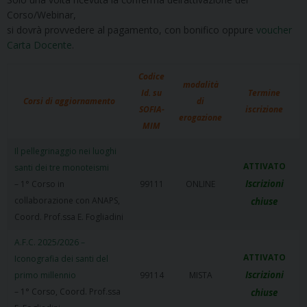
Corso/Webinar,
si dovrà provvedere al pagamento, con bonifico oppure
voucher
Carta Docente
.
Codice
modalità
Id. su
Termine
Corsi di aggiornamento
di
SOFIA-
iscrizione
erogazione
MIM
Il pellegrinaggio nei luoghi
ATTIVATO
santi dei tre monoteismi
Iscrizioni
– 1° Corso in
99111
ONLINE
collaborazione con ANAPS,
chiuse
Coord. Prof.ssa E. Fogliadini
A.F.C. 2025/2026 –
ATTIVATO
Iconografia dei santi del
Iscrizioni
primo millennio
99114
MISTA
– 1° Corso, Coord. Prof.ssa
chiuse