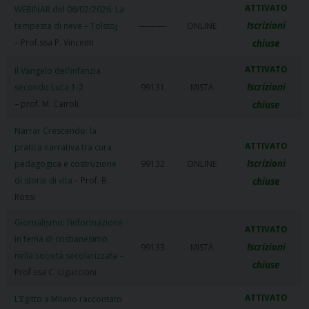
ATTIVATO
WEBINAR del 06/02/2026: La
Iscrizioni
tempesta di neve – Tolstoj
———-
ONLINE
– Prof.ssa P. Vincenti
chiuse
ATTIVATO
Il Vangelo dell’infanzia
Iscrizioni
secondo Luca 1-2
99131
MISTA
– prof. M. Cairoli
chiuse
Narrar Crescendo: la
ATTIVATO
pratica narrativa tra cura
Iscrizioni
pedagogica e costruzione
99132
ONLINE
di storie di vita
– Prof. B.
chiuse
Rossi
Giornalismo: l’informazione
ATTIVATO
in tema di cristianesimo
Iscrizioni
99133
MISTA
nella società secolarizzata
–
chiuse
Prof.ssa C. Uguccioni
ATTIVATO
L’Egitto a Milano raccontato