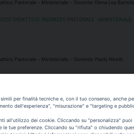
attico; Pastorale – Ministeriale; – Docente: Elena Lea Bartolin
RIZZO DIDATTICO
,
INDIRIZZO PASTORALE - MINISTERIALE
,
attico; Pastorale – Ministeriale; – Docente: Paolo Nicelli;
RIZZO DIDATTICO
,
INDIRIZZO PASTORALE - MINISTERIALE
,
imili per finalità tecniche e, con il tuo consenso, anche per 
amento dell'esperienza", "misurazione" e "targeting e pubbli
attico; Pastorale – Ministeriale; – Docente: Cristiano Passoni
i all'utilizzo dei cookie. Cliccando su "personalizza" puoi
re le tue preferenze. Cliccando su "rifiuta" o chiudendo que