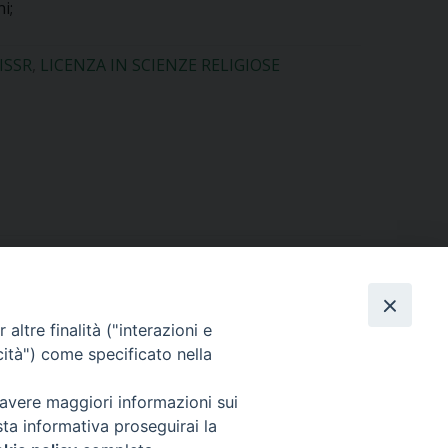
i;
ISSR
,
LICENZA IN SCIENZE RELIGIOSE
ISSR
,
LICENZA IN SCIENZE RELIGIOSE
altre finalità ("interazioni e
cità") come specificato nella
;
 avere maggiori informazioni sui
sta informativa proseguirai la