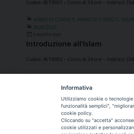
Codice: 4STR001 – Corso di 24 ore – Indirizzi: Did
ANNO DI CORSO 5
,
ANNO DI CORSO 5
,
INDI
2026/2027
5 AGOSTO 2026
Introduzione all’Islam
Codice: 4STR002 – Corso di 24 ore – Indirizzi: Did
ANNO DI CORSO 5
,
ANNO DI CORSO 5
,
INDI
2026/2027
Informativa
5 AGOSTO 2026
Teologia spirituale
Utilizziamo cookie o tecnologie s
funzionalità semplici", "miglior
cookie policy.
Codice: 4TEO013 – Corso di 24 ore – Indirizzi: Did
Cliccando su "accetta" acconsent
cookie utilizzati e personalizza
1
2
Pagina successiva »