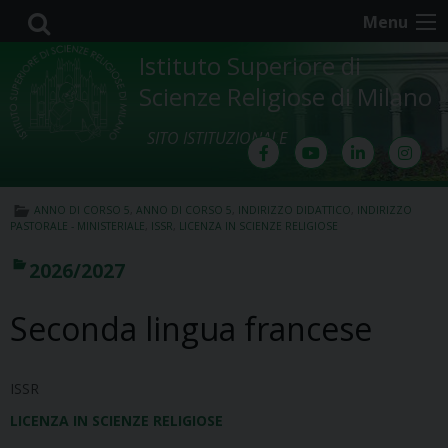
Skip
Menu
to
content
Istituto Superiore di
Scienze Religiose di Milano
SITO ISTITUZIONALE
ANNO DI CORSO 5
,
ANNO DI CORSO 5
,
INDIRIZZO DIDATTICO
,
INDIRIZZO
PASTORALE - MINISTERIALE
,
ISSR
,
LICENZA IN SCIENZE RELIGIOSE
2026/2027
Seconda lingua francese
ISSR
LICENZA IN SCIENZE RELIGIOSE