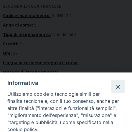
SECONDA LINGUA FRANCESE
Codice Insegnamento:
5LIN002-1
Anno di corso:
5
Tipo di insegnamento:
Non definito
Crediti:
3
Ore:
28
Lingua in cui viene erogato il corso:
Metodo di insegnamento:
Tipo di esame:
Informativa
Utilizziamo cookie o tecnologie simili per
Indirizzi
finalità tecniche e, con il tuo consenso, anche per
altre finalità ("interazioni e funzionalità semplici",
Didattico
"miglioramento dell'esperienza", "misurazione" e
Pastorale – Ministeriale
"targeting e pubblicità") come specificato nella
cookie policy.