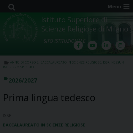
Skip
Menu
to
content
Istituto Superiore di
Scienze Religiose di Milano
SITO ISTITUZIONALE
ANNO DI CORSO 2
,
BACCALAUREATO IN SCIENZE RELIGIOSE
,
ISSR
,
NESSUN
INDIRIZZO SPECIFICO
2026/2027
Prima lingua tedesco
ISSR
BACCALAUREATO IN SCIENZE RELIGIOSE