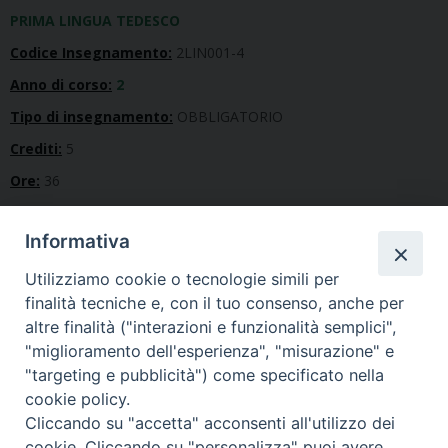
PRIMA LINGUA TEDESCO
Codice Insegnamento:
2LIN001-4
Anno di corso:
2
Tipo di insegnamento:
OBBLIGATORIO
Crediti:
5
Ore:
36
Lingua in cui viene erogato il corso:
Informativa
Metodo di insegnamento:
Tipo di esame:
Utilizziamo cookie o tecnologie simili per
finalità tecniche e, con il tuo consenso, anche per
Indirizzi
altre finalità ("interazioni e funzionalità semplici",
"miglioramento dell'esperienza", "misurazione" e
Nessun indirizzo
"targeting e pubblicità") come specificato nella
cookie policy.
Cliccando su "accetta" acconsenti all'utilizzo dei
Docenti
cookie. Cliccando su "personalizza" puoi avere