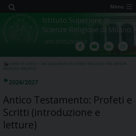
Skip
Menu
to
content
Istituto Superiore di
Scienze Religiose di Milano
SITO ISTITUZIONALE
ANNO DI CORSO 1
,
BACCALAUREATO IN SCIENZE RELIGIOSE
,
ISSR
,
NESSUN
INDIRIZZO SPECIFICO
2026/2027
Antico Testamento: Profeti e
Scritti (introduzione e
letture)