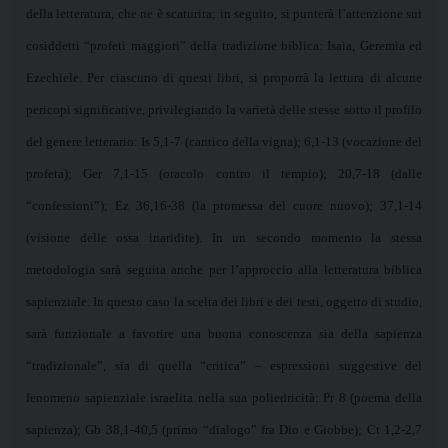
della letteratura, che ne è scaturita; in seguito, si punterà l’attenzione sui
cosiddetti “profeti maggiori” della tradizione biblica: Isaia, Geremia ed
Ezechiele. Per ciascuno di questi libri, si proporrà la lettura di alcune
pericopi significative, privilegiando la varietà delle stesse sotto il profilo
del genere letterario: Is 5,1-7 (cantico della vigna); 6,1-13 (vocazione del
profeta); Ger 7,1-15 (oracolo contro il tempio); 20,7-18 (dalle
“confessioni”); Ez 36,16-38 (la promessa del cuore nuovo); 37,1-14
(visione delle ossa inaridite). In un secondo momento la stessa
metodologia sarà seguita anche per l’approccio alla letteratura biblica
sapienziale. In questo caso la scelta dei libri e dei testi, oggetto di studio,
sarà funzionale a favorire una buona conoscenza sia della sapienza
“tradizionale”, sia di quella “critica” – espressioni suggestive del
fenomeno sapienziale israelita nella sua poliedricità: Pr 8 (poema della
sapienza); Gb 38,1-40,5 (primo “dialogo” fra Dio e Giobbe); Ct 1,2-2,7