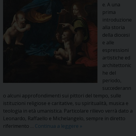
e. A una
prima
introduzione
alla storia
della diocesi
e alle
espressioni
artistiche ed
architettonic
he del
periodo,
succederann
o alcuni approfondimenti sui pittori del tempo, sulle
istituzioni religiose e caritative, su spiritualità, musica e
teologia in età umanistica. Particolare rilievo verrà dato a
Leonardo, Raffaello e Michelangelo, sempre in diretto
TURISMO
riferimento …
Continua a leggere
»
RELIGIOSO