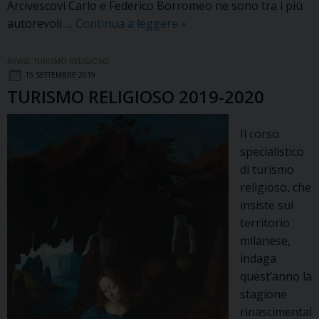
Arcivescovi Carlo e Federico Borromeo ne sono tra i più
TURISMO
autorevoli …
Continua a leggere
»
RELIGIOSO
2020-
AVVISI
,
TURISMO RELIGIOSO
2021
15 SETTEMBRE 2019
TURISMO RELIGIOSO 2019-2020
Il corso
specialistico
di turismo
religioso, che
insiste sul
territorio
milanese,
indaga
quest’anno la
stagione
rinascimental