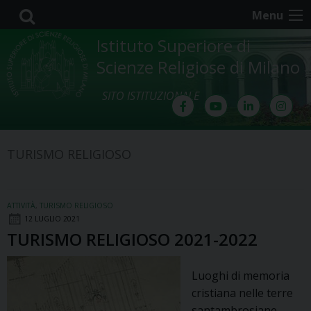
Skip
Menu
to
content
Istituto Superiore di
Scienze Religiose di Milano
SITO ISTITUZIONALE
TURISMO RELIGIOSO
ATTIVITÀ
,
TURISMO RELIGIOSO
12 LUGLIO 2021
TURISMO RELIGIOSO 2021-2022
Luoghi di memoria
cristiana nelle terre
santambrosiane