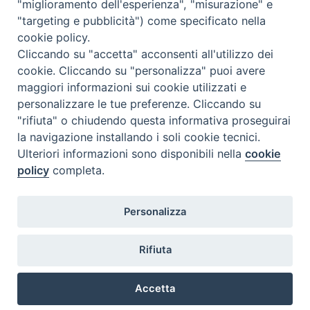
"miglioramento dell'esperienza", "misurazione" e
"targeting e pubblicità") come specificato nella
Pensato su un programma pluriennale, il primo corso si
cookie policy.
concentra sulla nascita e sullo sviluppo iniziale del
Cliccando su "accetta" acconsenti all'utilizzo dei
cristianesimo a Milano. Una introduzione
cookie. Cliccando su "personalizza" puoi avere
alla Mediolanum romana, con i siti archeologici che ne
maggiori informazioni sui cookie utilizzati e
custodiscono le tracce, e nella vicenda pastorale e
personalizzare le tue preferenze. Cliccando su
politica di Sant’Ambrogio offrono il quadro di riferimento
"rifiuta" o chiudendo questa informativa proseguirai
per una analisi approfondita delle basiliche edificate in
la navigazione installando i soli cookie tecnici.
quell’epoca: Sant’Eustorgio, la Basilica Martyrum (Basilica
Ulteriori informazioni sono disponibili nella
cookie
policy
completa.
di Sant’Ambrogio), San Simpliciano, San Nazaro, …
LA
Continua a leggere
»
MILANO
Personalizza
DI
P
AMBROGIO
o
Rifiuta
2017-
s
@2022 - Istituto Superiore di Scienze Religiose di Milano, via
18
t
Cavalieri del Santo Sepolcro 3 - Milano
Accetta
N