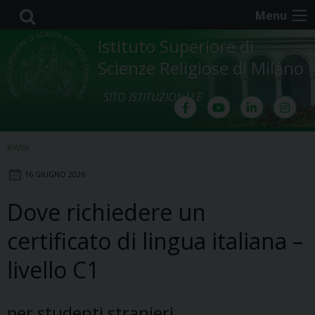
Skip
Menu
to
content
Istituto Superiore di
Scienze Religiose di Milano
SITO ISTITUZIONALE
AVVISI
16 GIUGNO 2026
Dove richiedere un
certificato di lingua italiana –
livello C1
per studenti stranieri