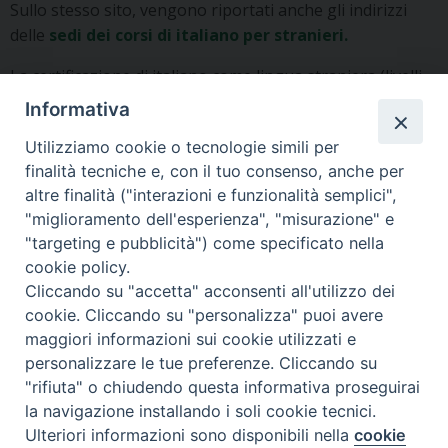
Sullo stesso sito, vengono riportati anche gli indirizzi
delle
sedi dei corsi di italiano per stranieri.
La certificazione di italiano come lingua straniera (livelli
A1, A2, B1, B2, C1, C2) può essere rilasciata dai quattro
Informativa
enti riconosciuti dal Ministero degli Interni e
Utilizziamo cookie o tecnologie simili per
dell’Istruzione:
finalità tecniche e, con il tuo consenso, anche per
– L’
Università per Stranieri di Siena
rilascia la
altre finalità ("interazioni e funzionalità semplici",
certificazione CILS
"miglioramento dell'esperienza", "misurazione" e
– L’
Università per Stranieri di Perugia
rilascia la
"targeting e pubblicità") come specificato nella
certificazione CELI
cookie policy.
– L’
Università degli Studi Roma Tre
rilascia la
Cliccando su "accetta" acconsenti all'utilizzo dei
certificazione CERT.IT
cookie. Cliccando su "personalizza" puoi avere
– La
Società Dante Alighieri
rilascia la certificazione
maggiori informazioni sui cookie utilizzati e
PLIDA
personalizzare le tue preferenze. Cliccando su
"rifiuta" o chiudendo questa informativa proseguirai
Altre info sempre sul sito del Comune di Milano:
la navigazione installando i soli cookie tecnici.
https://milano.italianostranieri.org/it/post/la-
Ulteriori informazioni sono disponibili nella
cookie
certificazione