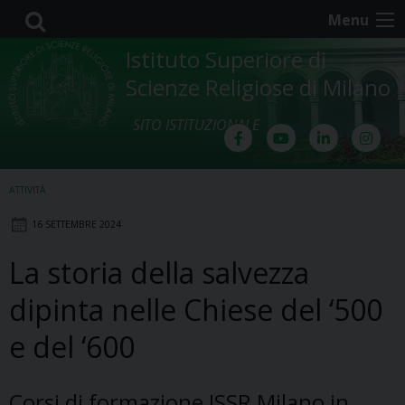
Skip
Menu
to
content
Istituto Superiore di
Scienze Religiose di Milano
SITO ISTITUZIONALE
ATTIVITÀ
16 SETTEMBRE 2024
La storia della salvezza
dipinta nelle Chiese del ‘500
e del ‘600
Corsi di formazione ISSR Milano in