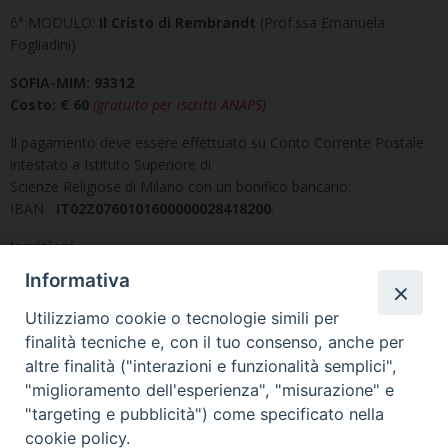
6° MODULO:
Il Cristo di Rembrandt
(Prof.ssa Emanuela
Fogliadini)
SOFIA-MIM: 93312
Costo: € 60
(gratuito per iscritti ANAPS)
Il pagamento deve essere effettuato su Conto Corrente Postale
intestato a Istituto Superiore di
Scienze Religiose di Milano con un bonifico bancario:
IBAN
IT02Z0760101600000028418200
.
Iscrizioni
Per il secondo corso la domanda potrà essere
Informativa
inviata entro il
06/02/2025
Utilizziamo cookie o tecnologie simili per
finalità tecniche e, con il tuo consenso, anche per
Di seguito è possibile scaricare le Locandine e la Domanda di
iscrizione:
altre finalità ("interazioni e funzionalità semplici",
"miglioramento dell'esperienza", "misurazione" e
"targeting e pubblicità") come specificato nella
cookie policy.