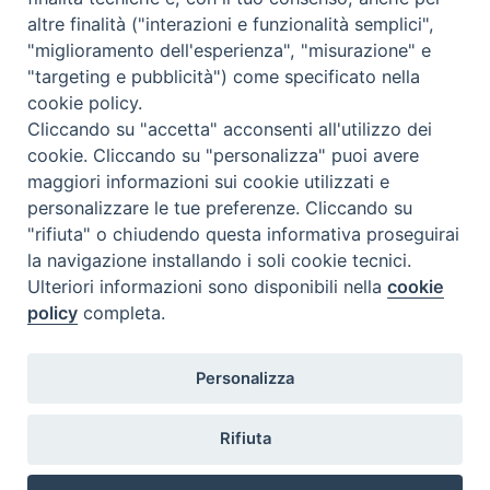
Per informazioni:
altre finalità ("interazioni e funzionalità semplici",
e-mail:
segreteria@issrmilano.it
"miglioramento dell'esperienza", "misurazione" e
Tel. 02 86 31 85 03
"targeting e pubblicità") come specificato nella
Di seguito è possibile scaricare il Dépliant e la domanda di
cookie policy.
iscrizione:
Cliccando su "accetta" acconsenti all'utilizzo dei
cookie. Cliccando su "personalizza" puoi avere
maggiori informazioni sui cookie utilizzati e
personalizzare le tue preferenze. Cliccando su
"rifiuta" o chiudendo questa informativa proseguirai
Arte Fede Cultura 2024-2025_Dépliant
la navigazione installando i soli cookie tecnici.
Ulteriori informazioni sono disponibili nella
cookie
Arte Fede Cultura 2024-2025_Domanda di iscrizione
policy
completa.
Personalizza
Rifiuta
@2022 - Istituto Superiore di Scienze Religiose di Milano, via
Cavalieri del Santo Sepolcro 3 - Milano