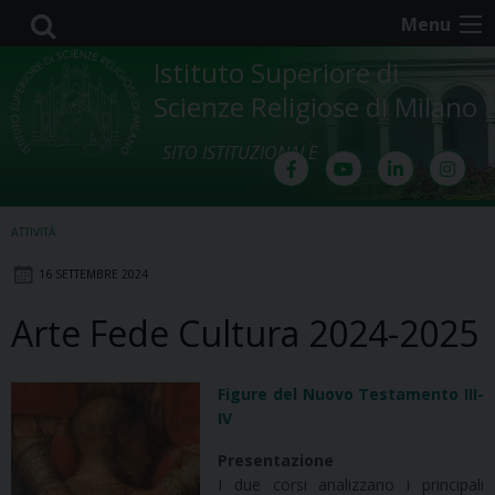
Skip
Menu
to
content
Istituto Superiore di
Scienze Religiose di Milano
SITO ISTITUZIONALE
ATTIVITÀ
16 SETTEMBRE 2024
Arte Fede Cultura 2024-2025
Figure del Nuovo Testamento III-
IV
Presentazione
I due corsi analizzano i principali