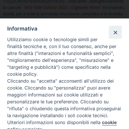
IT02Z0760101600000028418200 – indicando obbligatoriamente
la causale
“Arte Fede Cultura 2022 – Cognome Nome”
ed inviando,
quindi, per e-mail la domanda d’iscrizione compilata e la ricevuta
del versamento della quota di partecipazione a:
segreteria@issrmilano.it
Informativa
*** Il corso è caricato sulla piattaforma SOFIA con codice
Utilizziamo cookie o tecnologie simili per
identificativo n. 61121 ed è pagabile con voucher Carta
finalità tecniche e, con il tuo consenso, anche per
Docente
(per i docenti di ruolo)
.
altre finalità ("interazioni e funzionalità semplici",
"miglioramento dell'esperienza", "misurazione" e
"targeting e pubblicità") come specificato nella
* * *
cookie policy.
Cliccando su "accetta" acconsenti all'utilizzo dei
Di seguito è possibile scaricare il Dépliant del corso e il modulo di
cookie. Cliccando su "personalizza" puoi avere
iscrizione:
maggiori informazioni sui cookie utilizzati e
personalizzare le tue preferenze. Cliccando su
"rifiuta" o chiudendo questa informativa proseguirai
la navigazione installando i soli cookie tecnici.
Ulteriori informazioni sono disponibili nella
cookie
Arte-Fede-Cultura-2022_Depliant