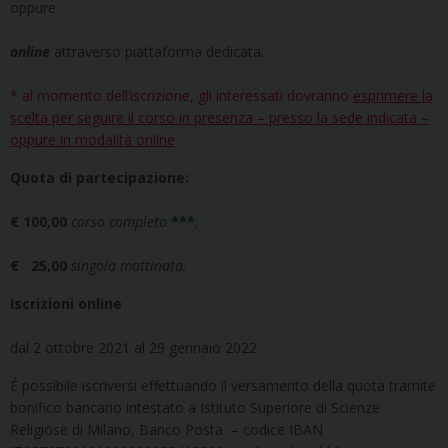
oppure
online
attraverso piattaforma dedicata.
* al momento dell’iscrizione, gli interessati dovranno
esprimere la
scelta per seguire il corso in presenza – presso la sede indicata –
oppure in modalità online
.
Quota di partecipazione:
€ 100,00
corso completo
***
;
€ 25,00
singola mattinata.
Iscrizioni online
dal 2 ottobre 2021 al 29 gennaio 2022
É possibile iscriversi effettuando il versamento della quota tramite
bonifico bancario intestato a Istituto Superiore di Scienze
Religiose di Milano, Banco Posta – codice IBAN