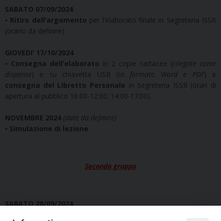
SABATO 07/09/2024
⦁
Ritiro dell’argomento
per l’elaborato finale in Segreteria ISSR
(orario da definire).
GIOVEDI’ 17/10/2024
⦁
Consegna dell’elaborato
in 2 copie cartacee (
rilegate come
dispense
) e su chiavetta USB (
in formato Word e PDF
) e
consegna del Libretto Personale
in Segreteria ISSR (orari di
apertura al pubblico 10:00-12:00; 14:00-17:00).
NOVEMBRE 2024
(date da definire)
⦁
Simulazione di lezione
Secondo gruppo
SABATO 28/09/2024
⦁ Termine ultimo per il
completamento degli esami
previsti dal