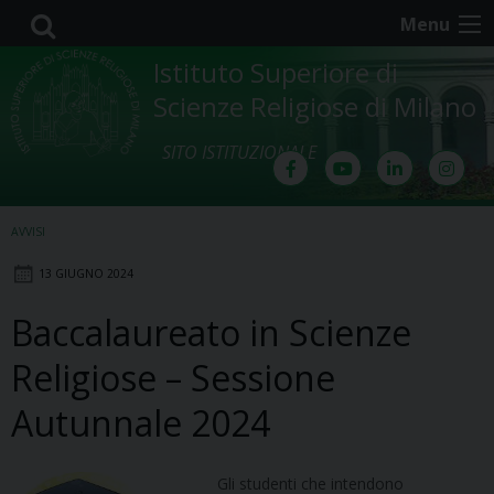
Skip
Menu
to
content
Istituto Superiore di
Scienze Religiose di Milano
SITO ISTITUZIONALE
AVVISI
13 GIUGNO 2024
Baccalaureato in Scienze
Religiose – Sessione
Autunnale 2024
Gli studenti che intendono