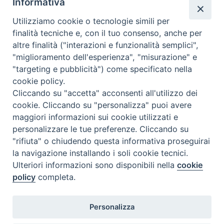
Informativa
Piano di studi
(1° lingua straniera compresa)
.
⦁ Entro questa data comunicare
il proprio nominativo
alla
Utilizziamo cookie o tecnologie simili per
Segreteria ISSR;
finalità tecniche e, con il tuo consenso, anche per
altre finalità ("interazioni e funzionalità semplici",
SABATO 5/10/2024
"miglioramento dell'esperienza", "misurazione" e
⦁
Ritiro dell’argomento
per l’elaborato finale in Segreteria ISSR
"targeting e pubblicità") come specificato nella
(orario da definire).
cookie policy.
GIOVEDI’ 14/11/2024
Cliccando su "accetta" acconsenti all'utilizzo dei
⦁
Consegna dell’elaborato
in 2 copie cartacee
(rilegate come
cookie. Cliccando su "personalizza" puoi avere
dispense)
e su chiavetta USB
(in formato Word e PDF)
e
consegna
maggiori informazioni sui cookie utilizzati e
del Libretto Personale
in Segreteria ISSR (orari di apertura al
personalizzare le tue preferenze. Cliccando su
pubblico 10:00-12:00; 14:00-17:00).
"rifiuta" o chiudendo questa informativa proseguirai
la navigazione installando i soli cookie tecnici.
DICEMBRE 2024
(date da definire)
Ulteriori informazioni sono disponibili nella
cookie
⦁
Simulazione di lezione
policy
completa.
Personalizza