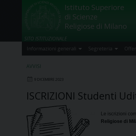
Skip
Istituto Superiore
to
di Scienze
content
Religiose di Milano
SITO ISTITUZIONALE
Informazioni generali
Segreteria
Offe
AVVISI
9 DICEMBRE 2023
ISCRIZIONI Studenti Udit
Le iscrizioni c
Religiose di Mi