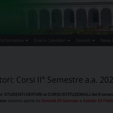
rta formativa
Orari e Calendari
Docenti
News &
ori: Corsi II° Semestre a.a. 20
ome
STUDENTI UDITORI ai CORSI ISTITUZIONALI del II semes
lano
saranno aperte da
Giovedì 25 Gennaio
a
Sabato 10 Febb