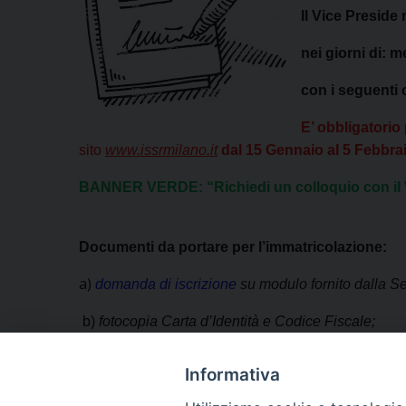
Il Vice Preside 
nei giorni di: 
con i seguenti o
E’ obbligatori
sito
www.issrmilano.it
dal 15 Gennaio al 5 Febbra
BANNER VERDE: “Richiedi un colloquio con il 
Documenti da portare per l’immatricolazione:
a)
domanda di iscrizione
su modulo fornito dalla Se
b)
fotocopia Carta d’Identità e Codice Fiscale;
c)
due fotografie formato tessera.
Informativa