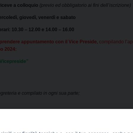
riceve a colloquio
(previo ed obbligatorio ai fini dell’iscrizione)
mercoledì, giovedì, venerdì e sabato
rari: 10.30 – 12.00 e 14.00 – 16.00
o prendere appuntamento con il Vice Preside,
compilando l’ap
io 2024:
Vicepreside”
greteria e compilato in ogni sua parte;
Non si accetteranno iscrizioni oltre Sabato 17 Febbraio 2024