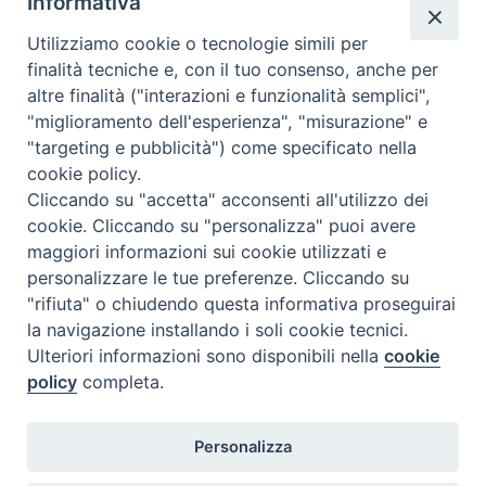
Informativa
Sabato 13 maggio sarà trasmesso il link dell’aula virtuale;
Utilizziamo cookie o tecnologie simili per
dopo la partecipazione sarà possibile richiedere il rilascio
finalità tecniche e, con il tuo consenso, anche per
dell’attestato alla Segreteria ISSR di Milano
sempre
altre finalità ("interazioni e funzionalità semplici",
tramite un’e-mail
"miglioramento dell'esperienza", "misurazione" e
"targeting e pubblicità") come specificato nella
cookie policy.
Per maggiori informazioni sul programma è possibile consultare e
Cliccando su "accetta" acconsenti all'utilizzo dei
scaricare la
Locandina
:
cookie. Cliccando su "personalizza" puoi avere
maggiori informazioni sui cookie utilizzati e
personalizzare le tue preferenze. Cliccando su
"rifiuta" o chiudendo questa informativa proseguirai
la navigazione installando i soli cookie tecnici.
Locandina - Webinar Prof. Bienati - Shoah 1943-
Ulteriori informazioni sono disponibili nella
cookie
2023
policy
completa.
Personalizza