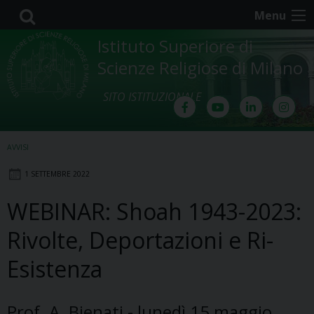
Skip
Menu
to
content
Istituto Superiore di
Scienze Religiose di Milano
SITO ISTITUZIONALE
AVVISI
1 SETTEMBRE 2022
WEBINAR: Shoah 1943-2023:
Rivolte, Deportazioni e Ri-
Esistenza
Prof. A. Bienati - lunedì 15 maggio