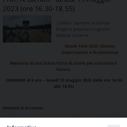
2023 (ore 16.30-18.55)
L’Istituto Superiore di Scienze
Religiose propone il seguente
Webinar sul tema:
Shoah 1943-2023: Rivolte,
Deportazioni e Ri-Esistenza
Memoria di una Storia fatta di storie per costruire il
futuro.
(WEBINAR di 3 ore – lunedì 15 maggio 2023 dalle ore 16.30
alle 18.55)
Modalità di iscrizione:
comunicare per e-mail –
entro venerdì 12 maggio 2023
– il
proprio nominativo a
segreteria@issrmilano.it