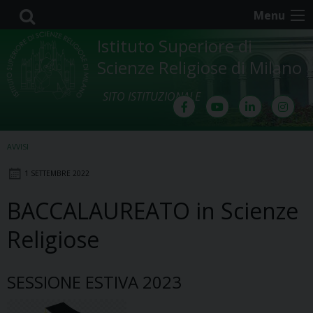
Skip
Menu
to
content
Istituto Superiore di
Scienze Religiose di Milano
SITO ISTITUZIONALE
AVVISI
1 SETTEMBRE 2022
BACCALAUREATO in Scienze
Religiose
SESSIONE ESTIVA 2023