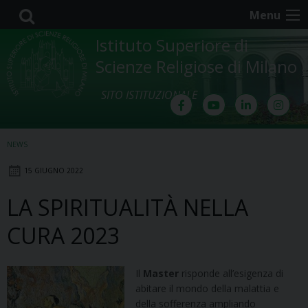
Skip
Menu
to
content
Istituto Superiore di
Scienze Religiose di Milano
SITO ISTITUZIONALE
NEWS
15 GIUGNO 2022
LA SPIRITUALITÀ NELLA
CURA 2023
Il
Master
risponde all’esigenza di
abitare il mondo della malattia e
della sofferenza ampliando