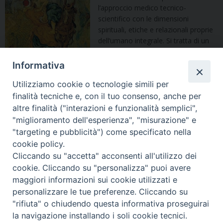
l’approccio medico tecnico-
scientifico con le dimensioni
spirituali, etiche e relazionali proprie
dell’umano integrale. Si tratta di un
Master per la formazione per
accompagnatori spirituali di persone
Informativa
malate, che mira a fornire
Utilizziamo cookie o tecnologie simili per
competenze teologiche, pastorali,
relazionali, di scienze umane e
finalità tecniche e, con il tuo consenso, anche per
sanitarie al fine di testimoniare il Vangelo della vita e di illuminare
altre finalità ("interazioni e funzionalità semplici",
la dolorosa condizione della malattia, in special modo nelle sue
"miglioramento dell'esperienza", "misurazione" e
fasi terminali, in cui la persona fa esperienza della propria
"targeting e pubblicità") come specificato nella
finitezza. La cura pastorale ha il suo nucleo
cookie policy.
nell’accompagnamento spirituale, in cui traspare il carattere
Cliccando su "accetta" acconsenti all'utilizzo dei
trascendente proprio della persona umana, che dischiude il
cookie. Cliccando su "personalizza" puoi avere
dialogo tra proposta cristiana e differenti mondovisioni che
maggiori informazioni sui cookie utilizzati e
abitano l’odierna società plurale.
personalizzare le tue preferenze. Cliccando su
Per maggiori informazioni e sulle modalità di iscrizione, cliccare
"rifiuta" o chiudendo questa informativa proseguirai
sul
seguente link
.
la navigazione installando i soli cookie tecnici.