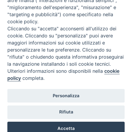
altre finalità ("interazioni e funzionalità semplici",
"miglioramento dell'esperienza", "misurazione" e
Lezione-25-02-2019-Manoscritti-miniati-Milano-
"targeting e pubblicità") come specificato nella
Prof.-M.-Rossi
cookie policy.
Cliccando su "accetta" acconsenti all'utilizzo dei
Lezione-03-12-2018-Prof.-LUCIONI-Bibliografia
cookie. Cliccando su "personalizza" puoi avere
maggiori informazioni sui cookie utilizzati e
Lezione-04-02-2019-Croce-Chiaravalle-Prof.ssa-
personalizzare le tue preferenze. Cliccando su
Gagetti
"rifiuta" o chiudendo questa informativa proseguirai
la navigazione installando i soli cookie tecnici.
Lezione-28-01-2019-Le-Ampolle-di-Terrasanta-
Ulteriori informazioni sono disponibili nella
cookie
Prof.-F.-Scirea
policy
completa.
Lezione-25-02-2019-handout-Prof.-P.-Chiesa
Lezione-04-02-2019-Chiaravalle-Prof.ssa-Gagetti
Personalizza
Rifiuta
@2022 - Istituto Superiore di Scienze Religiose di Milano, via
Cavalieri del Santo Sepolcro 3 - Milano
Accetta