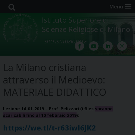
Skip
Menu
to
content
Istituto Superiore di
Scienze Religiose di Milano
SITO ISTITUZIONALE
La Milano cristiana
attraverso il Medioevo:
MATERIALE DIDATTICO
Lezione 14-01-2019 – Prof. Pelizzari (i files
saranno
scaricabili fino al 10 febbraio 2019
):
https://we.tl/t-r63iwl6JK2