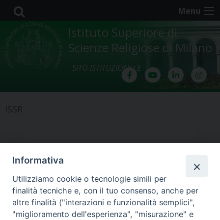
Skip
Menu
to
content
Istituto Superiore di
Scienze Religiose di Milano
SITO ISTITUZIONALE
ISSR
La specificità delle Scienze religiose
Informativa
in rapporto alla Teologia
Utilizziamo cookie o tecnologie simili per
ALBERTO COZZI
ISSR
LINK
2 DICEMBRE 2023
finalità tecniche e, con il tuo consenso, anche per
altre finalità ("interazioni e funzionalità semplici",
L’Istituto Superiore di Scienze
"miglioramento dell'esperienza", "misurazione" e