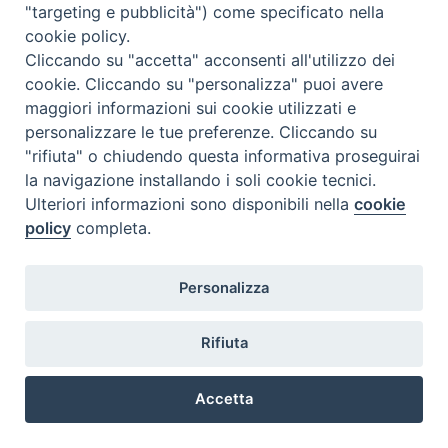
Religiose di Milano: cinquant’anni al
"targeting e pubblicità") come specificato nella
cookie policy.
servizio di fede e cultura
Cliccando su "accetta" acconsenti all'utilizzo dei
ALBERTO COZZI
ISSR
LINK
2 DICEMBRE 2023
cookie. Cliccando su "personalizza" puoi avere
maggiori informazioni sui cookie utilizzati e
P
personalizzare le tue preferenze. Cliccando su
o
"rifiuta" o chiudendo questa informativa proseguirai
s
@2022 - Istituto Superiore di Scienze Religiose di Milano, via
la navigazione installando i soli cookie tecnici.
t
Cavalieri del Santo Sepolcro 3 - Milano
Ulteriori informazioni sono disponibili nella
cookie
N
policy
completa.
a
v
Personalizza
i
g
Rifiuta
a
t
Accetta
i
o
Preferenze Cookie