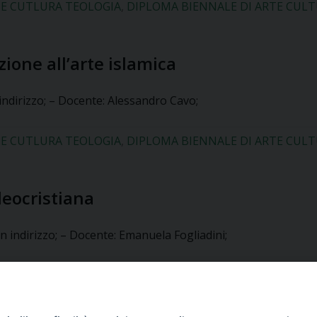
E CUTLURA TEOLOGIA
,
DIPLOMA BIENNALE DI ARTE CUL
ione all’arte islamica
 indirizzo; – Docente: Alessandro Cavo;
E CUTLURA TEOLOGIA
,
DIPLOMA BIENNALE DI ARTE CUL
leocristiana
n indirizzo; – Docente: Emanuela Fogliadini;
E CUTLURA TEOLOGIA
,
DIPLOMA BIENNALE DI ARTE CUL