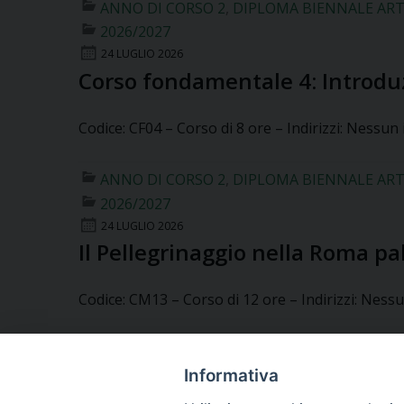
ANNO DI CORSO 2
,
DIPLOMA BIENNALE ART
2026/2027
24 LUGLIO 2026
Corso fondamentale 4: Introduz
Codice: CF04 – Corso di 8 ore – Indirizzi: Nessun
ANNO DI CORSO 2
,
DIPLOMA BIENNALE ART
2026/2027
24 LUGLIO 2026
Il Pellegrinaggio nella Roma pa
Codice: CM13 – Corso di 12 ore – Indirizzi: Nessu
ANNO DI CORSO 2
,
DIPLOMA BIENNALE ART
Informativa
2026/2027
24 LUGLIO 2026