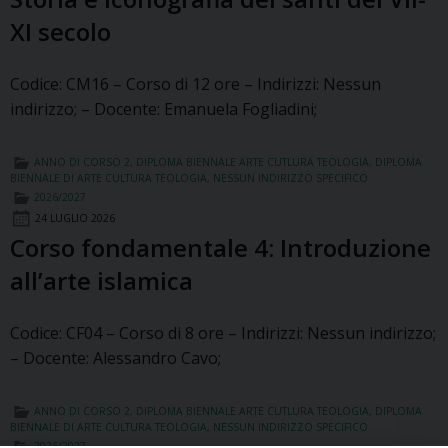
XI secolo
Codice: CM16 – Corso di 12 ore – Indirizzi: Nessun
indirizzo; – Docente: Emanuela Fogliadini;
ANNO DI CORSO 2
,
DIPLOMA BIENNALE ARTE CUTLURA TEOLOGIA
,
DIPLOMA
BIENNALE DI ARTE CULTURA TEOLOGIA
,
NESSUN INDIRIZZO SPECIFICO
2026/2027
24 LUGLIO 2026
Corso fondamentale 4: Introduzione
all’arte islamica
Codice: CF04 – Corso di 8 ore – Indirizzi: Nessun indirizzo;
– Docente: Alessandro Cavo;
ANNO DI CORSO 2
,
DIPLOMA BIENNALE ARTE CUTLURA TEOLOGIA
,
DIPLOMA
BIENNALE DI ARTE CULTURA TEOLOGIA
,
NESSUN INDIRIZZO SPECIFICO
2026/2027