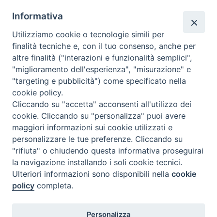
24 LUGLIO 2026
Informativa
Il Pellegrinaggio nella Roma
Utilizziamo cookie o tecnologie simili per
paleocristiana
finalità tecniche e, con il tuo consenso, anche per
altre finalità ("interazioni e funzionalità semplici",
Codice: CM13 – Corso di 12 ore – Indirizzi: Nessun
"miglioramento dell'esperienza", "misurazione" e
indirizzo; – Docente: Emanuela Fogliadini;
"targeting e pubblicità") come specificato nella
cookie policy.
Cliccando su "accetta" acconsenti all'utilizzo dei
ANNO DI CORSO 2
,
DIPLOMA BIENNALE ARTE CUTLURA TEOLOGIA
,
DIPLOMA
BIENNALE DI ARTE CULTURA TEOLOGIA
,
NESSUN INDIRIZZO SPECIFICO
cookie. Cliccando su "personalizza" puoi avere
2026/2027
maggiori informazioni sui cookie utilizzati e
24 LUGLIO 2026
personalizzare le tue preferenze. Cliccando su
Corso fondamentale 3: Introduzione
"rifiuta" o chiudendo questa informativa proseguirai
all’arte cristiana orientale
la navigazione installando i soli cookie tecnici.
Ulteriori informazioni sono disponibili nella
cookie
policy
completa.
Codice: CF03 – Corso di 8 ore – Indirizzi: Nessun indirizzo;
– Docente: Emanuela Fogliadini;
Personalizza