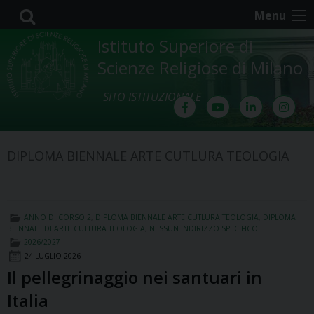
Skip
Menu
to
content
Istituto Superiore di
Scienze Religiose di Milano
SITO ISTITUZIONALE
DIPLOMA BIENNALE ARTE CUTLURA TEOLOGIA
ANNO DI CORSO 2
,
DIPLOMA BIENNALE ARTE CUTLURA TEOLOGIA
,
DIPLOMA
BIENNALE DI ARTE CULTURA TEOLOGIA
,
NESSUN INDIRIZZO SPECIFICO
2026/2027
24 LUGLIO 2026
Il pellegrinaggio nei santuari in
Italia