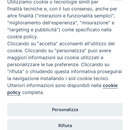
Utilizziamo cookie o tecnologie simili per
2021: LA LEADERSHIP FEMMINILE NELLE RELIGIONI OGGI
,
SEMINARIO
finalità tecniche e, con il tuo consenso, anche per
INTERRELIGIOSO
20 MARZO 2021
altre finalità ("interazioni e funzionalità semplici",
Lezione 10 Marzo 2021
"miglioramento dell'esperienza", "misurazione" e
"targeting e pubblicità") come specificato nella
cookie policy.
2021: LA LEADERSHIP FEMMINILE NELLE RELIGIONI OGGI
,
SEMINARIO
Cliccando su "accetta" acconsenti all'utilizzo dei
INTERRELIGIOSO
cookie. Cliccando su "personalizza" puoi avere
8 MARZO 2021
maggiori informazioni sui cookie utilizzati e
Lezione 3 Marzo 2021
personalizzare le tue preferenze. Cliccando su
"rifiuta" o chiudendo questa informativa proseguirai
la navigazione installando i soli cookie tecnici.
2021: LA LEADERSHIP FEMMINILE NELLE RELIGIONI OGGI
,
SEMINARIO
INTERRELIGIOSO
Ulteriori informazioni sono disponibili nella
cookie
26 FEBBRAIO 2021
policy
completa.
Lezione 24 Febbraio 2021
Personalizza
P
o
Rifiuta