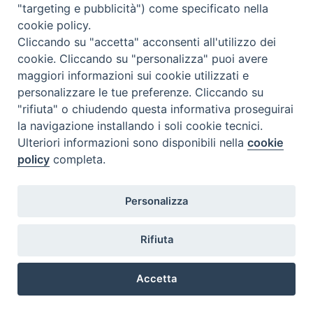
"targeting e pubblicità") come specificato nella
cookie policy.
6a.donne_e_mondo_protestante_Letizia-
Cliccando su "accetta" acconsenti all'utilizzo dei
Tomassone
cookie. Cliccando su "personalizza" puoi avere
maggiori informazioni sui cookie utilizzati e
personalizzare le tue preferenze. Cliccando su
"rifiuta" o chiudendo questa informativa proseguirai
la navigazione installando i soli cookie tecnici.
Ulteriori informazioni sono disponibili nella
cookie
@2022 - Istituto Superiore di Scienze Religiose di Milano, via
policy
completa.
Cavalieri del Santo Sepolcro 3 - Milano
Personalizza
Rifiuta
Accetta
Preferenze Cookie