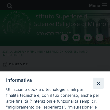
Skip
Menu
to
content
Istituto Superiore di
Scienze Religiose di Milano
SITO ISTITUZIONALE
2021: LA LEADERSHIP FEMMINILE NELLE RELIGIONI OGGI
,
SEMINARIO
INTERRELIGIOSO
20 MARZO 2021
Lezione 10 Marzo 2021
Informativa
Utilizziamo cookie o tecnologie simili per
finalità tecniche e, con il tuo consenso, anche per
altre finalità ("interazioni e funzionalità semplici",
"miglioramento dell'esperienza", "misurazione" e
6.Prof_.ssa-Adriana-Valerio