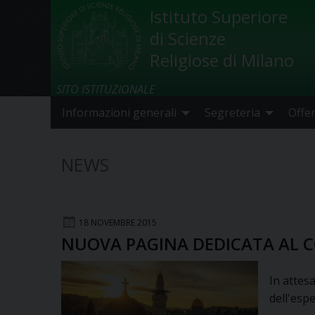
Skip
Istituto Superiore
to
di Scienze
content
Religiose di Milano
SITO ISTITUZIONALE
Informazioni generali
Segreteria
Offe
NEWS
18 NOVEMBRE 2015
NUOVA PAGINA DEDICATA AL C
In attes
dell'esp