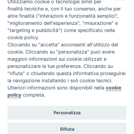
Utilizziamo cookie o tecnologie simili per
biblica nella Città” proposta da
finalità tecniche e, con il tuo consenso, anche per
Arcidiocesi di Milano, Istituto
altre finalità ("interazioni e funzionalità semplici",
Superiore di Scienze Religiose,
"miglioramento dell'esperienza", "misurazione" e
Centro Pastorale dell’Università
"targeting e pubblicità") come specificato nella
Cattolica e Scuola della Cattedrale.
cookie policy.
Il
30 settembre
, prolusione di S.E.
Cliccando su "accetta" acconsenti all'utilizzo dei
Mons. Claudio Giuliodori.
cookie. Cliccando su "personalizza" puoi avere
maggiori informazioni sui cookie utilizzati e
personalizzare le tue preferenze. Cliccando su
Inizio delle lezioni martedì 7 ottobre
"rifiuta" o chiudendo questa informativa proseguirai
la navigazione installando i soli cookie tecnici.
Ulteriori informazioni sono disponibili nella
cookie
Per maggiori informazioni e iscrizioni,
clicca qui
policy
completa.
Personalizza
Rifiuta