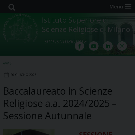
Skip
Menu
to
content
Istituto Superiore di
Scienze Religiose di Milano
SITO ISTITUZIONALE
AVVISI
20 GIUGNO 2025
Baccalaureato in Scienze
Religiose a.a. 2024/2025 –
Sessione Autunnale
SESSIONE