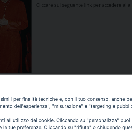
Cliccare sul seguente link per accedere alla
imili per finalità tecniche e, con il tuo consenso, anche per 
amento dell'esperienza", "misurazione" e "targeting e pubbli
to Superiore di Scienze Religiose di Milano, via Cavalieri del Santo Sepo
i all'utilizzo dei cookie. Cliccando su "personalizza" puoi
re le tue preferenze. Cliccando su "rifiuta" o chiudendo que