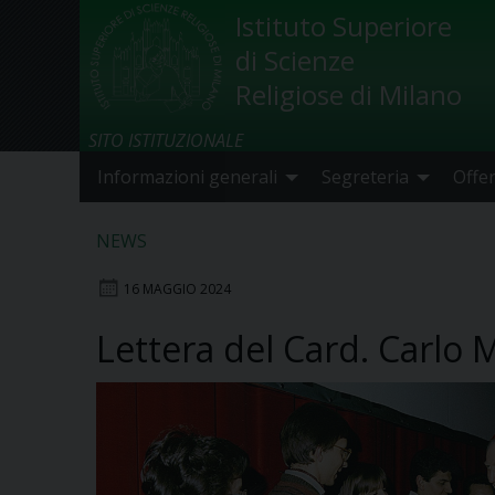
Skip
Istituto Superiore
to
di Scienze
content
Religiose di Milano
SITO ISTITUZIONALE
Informazioni generali
Segreteria
Offe
NEWS
16 MAGGIO 2024
Lettera del Card. Carlo M