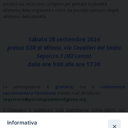
psichico sia necessario compiere per pensare la pluralità
all’interno della singolarità e come sia possibile pensarsi singoli
all’interno della pluralità.
Sabato 28 settembre 2024
presso ISSR di Milano, via Cavalieri del Santo
Sepolcro 3 (M2 Lanza)
dalle ore 9:00 alle ore 17:30
La partecipazione è
gratuita
, ma è
caldamente
raccomandata l’iscrizione
tramite mail all’indirizzo:
segreteria@psicologiadellareligione.org
Il Convegno è pubblicato sulla piattaforma SOFIA-MIUR, con
codice Identificativo:
94201
.
Informativa
È previsto il rilascio di un
attestato di partecipazione
su