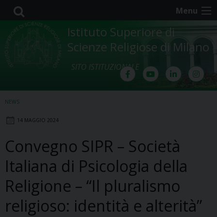
Skip
Menu
to
content
Istituto Superiore di
Scienze Religiose di Milano
SITO ISTITUZIONALE
NEWS
14 MAGGIO 2024
Convegno SIPR – Società
Italiana di Psicologia della
Religione – “Il pluralismo
religioso: identità e alterità”