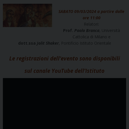
SABATO 09/03/2024 a partire dalle
ore 11:00
Relatori:
Prof.
Paolo Branca
, Università
Cattolica di Milano e
dott.ssa
Jolit Shaker
, Pontificio Istituto Orientale
Le registrazioni dell’evento sono disponibili
sul canale YouTube dell’Istituto