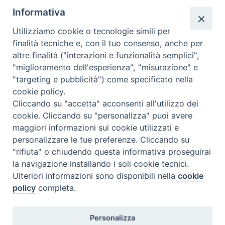
queste sue radici e dall’altro non bisogna dimenticare il gran
Informativa
numero di arabi cristiani, specie copti, che sono ormai numerosi
anche in Italia.
Utilizziamo cookie o tecnologie simili per
Già da anni si è cominciato a ipotizzare un progetto di viaggi sulle
finalità tecniche e, con il tuo consenso, anche per
orme della Sacra Famiglia, preceduto e seguito da incontri con gli
altre finalità ("interazioni e funzionalità semplici",
egiziani che vivono sul nostro territorio.
"miglioramento dell'esperienza", "misurazione" e
Io e i miei collaboratori copti (ortodossi e cattolici) egiziani ci
"targeting e pubblicità") come specificato nella
auguriamo che il pellegrinaggio possa costituire il primo passo per
cookie policy.
una conoscenza meno episodica della presenza copto-egiziana.
Cliccando su "accetta" acconsenti all'utilizzo dei
cookie. Cliccando su "personalizza" puoi avere
Per
ulteriori informazioni
è possibile scaricare la seguente
locandina:
maggiori informazioni sui cookie utilizzati e
personalizzare le tue preferenze. Cliccando su
"rifiuta" o chiudendo questa informativa proseguirai
la navigazione installando i soli cookie tecnici.
Ulteriori informazioni sono disponibili nella
cookie
Dall'Egitto ho chiamato mio figlio - Locandina
policy
completa.
Personalizza