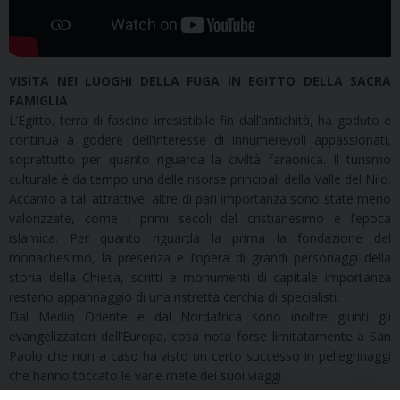
VISITA NEI LUOGHI DELLA FUGA IN EGITTO DELLA SACRA
FAMIGLIA
L’Egitto, terra di fascino irresistibile fin dall’antichità, ha goduto e
continua a godere dell’interesse di innumerevoli appassionati,
soprattutto per quanto riguarda la civiltà faraonica. Il turismo
culturale è da tempo una delle risorse principali della Valle del Nilo.
Accanto a tali attrattive, altre di pari importanza sono state meno
valorizzate, come i primi secoli del cristianesimo e l’epoca
islamica. Per quanto riguarda la prima la fondazione del
monachesimo, la presenza e l’opera di grandi personaggi della
storia della Chiesa, scritti e monumenti di capitale importanza
restano appannaggio di una ristretta cerchia di specialisti.
Dal Medio Oriente e dal Nordafrica sono inoltre giunti gli
evangelizzatori dell’Europa, cosa nota forse limitatamente a San
Paolo che non a caso ha visto un certo successo in pellegrinaggi
che hanno toccato le varie mete dei suoi viaggi.
Il mondo cristiano occidentale da un lato ha bisogno di riscoprire