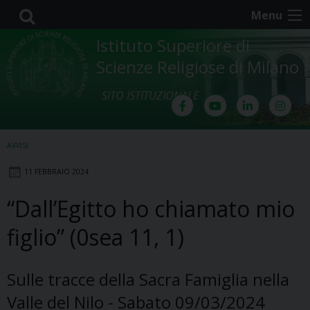
Skip
Menu
to
content
Istituto Superiore di
Scienze Religiose di Milano
SITO ISTITUZIONALE
AVVISI
11 FEBBRAIO 2024
“Dall’Egitto ho chiamato mio
figlio” (0sea 11, 1)
Sulle tracce della Sacra Famiglia nella
Valle del Nilo - Sabato 09/03/2024