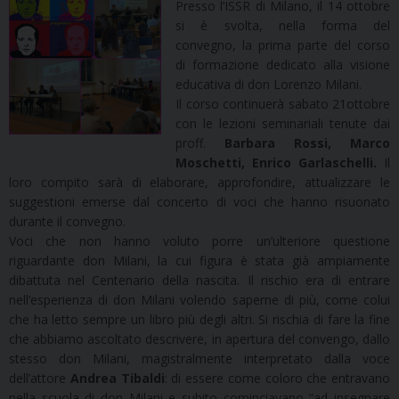
Presso l’ISSR di Milano, il 14 ottobre
si è svolta, nella forma del
convegno, la prima parte del corso
di formazione dedicato alla visione
educativa di don Lorenzo Milani.
Il corso continuerà sabato 21ottobre
con le lezioni seminariali tenute dai
proff.
Barbara Rossi, Marco
Moschetti, Enrico Garlaschelli.
Il
loro compito sarà di elaborare, approfondire, attualizzare le
suggestioni emerse dal concerto di voci che hanno risuonato
durante il convegno.
Voci che non hanno voluto porre un’ulteriore questione
riguardante don Milani, la cui figura è stata già ampiamente
dibattuta nel Centenario della nascita. Il rischio era di entrare
nell’esperienza di don Milani volendo saperne di più, come colui
che ha letto sempre un libro più degli altri. Si rischia di fare la fine
che abbiamo ascoltato descrivere, in apertura del convengo, dallo
stesso don Milani, magistralmente interpretato dalla voce
dell’attore
Andrea Tibaldi
: di essere come coloro che entravano
nella scuola di don Milani e subito cominciavano “ad insegnare