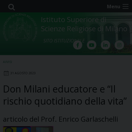
Skip
Menu
to
content
Istituto Superiore di
Scienze Religiose di Milano
SITO ISTITUZIONALE
AVVISI
31 AGOSTO 2023
Don Milani educatore e “Il
rischio quotidiano della vita”
articolo del Prof. Enrico Garlaschelli