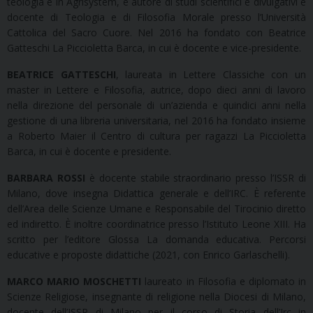
teologia e in Agrisystem, è autore di studi scientifici e divulgativi e
docente di Teologia e di Filosofia Morale presso l’Università
Cattolica del Sacro Cuore. Nel 2016 ha fondato con Beatrice
Gatteschi La Piccioletta Barca, in cui è docente e vice-presidente.
BEATRICE GATTESCHI
, laureata in Lettere Classiche con un
master in Lettere e Filosofia, autrice, dopo dieci anni di lavoro
nella direzione del personale di un’azienda e quindici anni nella
gestione di una libreria universitaria, nel 2016 ha fondato insieme
a Roberto Maier il Centro di cultura per ragazzi La Piccioletta
Barca, in cui è docente e presidente.
BARBARA ROSSI
è docente stabile straordinario presso l’ISSR di
Milano, dove insegna Didattica generale e dell’IRC. È referente
dell’Area delle Scienze Umane e Responsabile del Tirocinio diretto
ed indiretto. È inoltre coordinatrice presso l’Istituto Leone XIII. Ha
scritto per l’editore Glossa La domanda educativa. Percorsi
educative e proposte didattiche (2021, con Enrico Garlaschelli).
MARCO MARIO MOSCHETTI
laureato in Filosofia e diplomato in
Scienze Religiose, insegnante di religione nella Diocesi di Milano,
docente dell’ISSR di Milano per il corso di Storia dell’Irc in