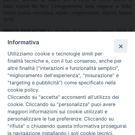
Italia. Autore del libro L’Insegnamento della religione in Italia.
Sintesi storica, normativa, aspetti complementari, (Glossa, Milano
2018).
ENRICO GARLASCHELLI
, docente di Pedagogia presso l’ISSR di
Milano e docente di Storia della filosofia, Antropologia filosofica e
Informativa
Pedagogia all’ISSR di Mantova. Tra le sue opere, ha scritto per
l’editore Glossa L’invocazione di Giobbe. Una risposta ad
Utilizziamo cookie o tecnologie simili per
Auschwitz (2014); Il debito fenomenologico. Un tracciato
finalità tecniche e, con il tuo consenso, anche per
teoretico (2018); La domanda educativa. Percorsi pedagogici e
altre finalità ("interazioni e funzionalità semplici",
proposte didattiche (2021, con Barbara Rossi).
"miglioramento dell'esperienza", "misurazione" e
* * *
"targeting e pubblicità") come specificato nella
cookie policy.
Di seguito è possibile scaricare la Locandina del Convegno e le
Cliccando su "accetta" acconsenti all'utilizzo dei
foto:
cookie. Cliccando su "personalizza" puoi avere
maggiori informazioni sui cookie utilizzati e
personalizzare le tue preferenze. Cliccando su
"rifiuta" o chiudendo questa informativa proseguirai
la navigazione installando i soli cookie tecnici.
2023-2024 Convegno Don Milani_Locandina