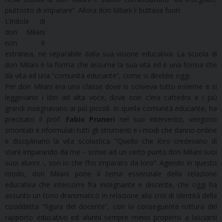
piuttosto di imparare”. Allora don Milani li buttava fuori.
L’indole di
don Milani
non è
estranea, né separabile dalla sua visione educativa. La scuola di
don Milani è la forma che assume la sua vita ed è una forma che
dà vita ad una “comunità educante”, come si direbbe oggi.
Per don Milani era una classe dove si scriveva tutto insieme e si
leggevano i libri ad alta voce; dove non c’era cattedra e i più
grandi insegnavano ai più piccoli. In quella comunità educante, ha
precisato il prof.
Fabio Pruneri
nel suo intervento, vengono
smontati e riformulati tutti gli strumenti e i modi che danno ordine
e disciplinano la vita scolastica. “Quello che loro credevano di
stare imparando da me – scrive ad un certo punto don Milani suoi
suoi alunni -, son io che l’ho imparato da loro”. Agendo in questo
modo, don Milani pone il tema essenziale della relazione
educativa che intercorre fra insegnante e discente, che oggi ha
assunto un tono drammatico in relazione alla crisi di identità della
cosiddetta “figura del docente”, con la conseguente rottura del
rapporto educativo ed alunni sempre meno propensi a lasciarsi