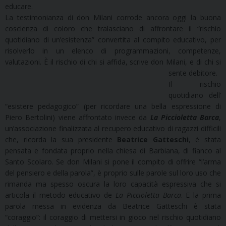
educare.
La testimonianza di don Milani corrode ancora oggi la buona
coscienza di coloro che tralasciano di affrontare il “rischio
quotidiano di un’esistenza” convertita al compito educativo, per
risolverlo in un elenco di programmazioni, competenze,
valutazioni. È il rischio di chi si affida, scrive don Milani, e di chi si
sente debitore.
Il rischio
quotidiano dell’
“esistere pedagogico” (per ricordare una bella espressione di
Piero Bertolini) viene affrontato invece da
La Piccioletta Barca
,
un’associazione finalizzata al recupero educativo di ragazzi difficili
che, ricorda la sua presidente
Beatrice Gatteschi
, è stata
pensata e fondata proprio nella chiesa di Barbiana, di fianco al
Santo Scolaro. Se don Milani si pone il compito di offrire “l’arma
del pensiero e della parola”, è proprio sulle parole sul loro uso che
rimanda ma spesso oscura la loro capacità espressiva che si
articola il metodo educativo de
La Piccioletta Barca
. E la prima
parola messa in evidenza da Beatrice Gatteschi è stata
“coraggio”: il coraggio di mettersi in gioco nel rischio quotidiano