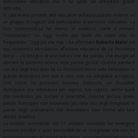
dell’esistere educativo che li ha spinti ad affrontare grandi
difficoltà.
In sala erano presenti altri educatori dell’associazione insieme ad
un gruppo di ragazzi che partecipano al percorso educativo. La
loro testimonianza ha messo in evidenza come il termine
“volontariato” sia oggi molto più facile da usare che da
frequentare. “Oggi più che mai – ha affermato
Roberto Maier
nel
suo intervento introduttivo all’azione educativa de
La Piccioletta
Barca
– c’è bisogno di una cultura che dia parola, che insegni ad
operare la paziente ricerca della parola giusta”. Questa parola è
cercata dagli educatori de
La Piccioletta Barca
nella letteratura: la
grande letteratura che non è vero non sia adeguata ai ragazzi,
così come, ha precisato Beatrice Gatteschi, sia discutibile
distinguere una letteratura per ragazzi. Nei ragazzi, anche quelli
che sembrano più lontani e insensibili, risuona ancora quella
parola. Purtroppo non risuonano più nella vita degli insegnanti le
parole degli ordinamenti che dovrebbero dare forma alla loro
attività didattica.
La lezione seminariale del 21 ottobre dovrebbe far emergere
percorsi possibili e spazi percorribili da un insegnante che non ha
ancora rinunciato ad essere educatore. Le suggestioni lanciate dal