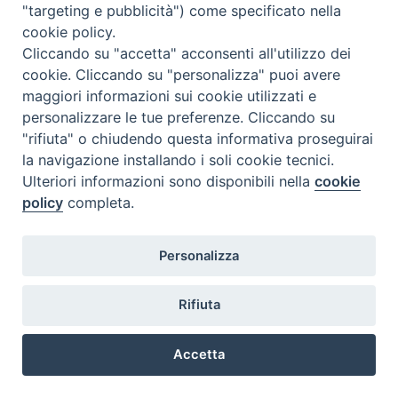
"targeting e pubblicità") come specificato nella
cookie policy.
Cliccando su "accetta" acconsenti all'utilizzo dei
cookie. Cliccando su "personalizza" puoi avere
maggiori informazioni sui cookie utilizzati e
personalizzare le tue preferenze. Cliccando su
@2022 - Istituto Superiore di Scienze Religiose di Milano, via
"rifiuta" o chiudendo questa informativa proseguirai
Cavalieri del Santo Sepolcro 3 - Milano
la navigazione installando i soli cookie tecnici.
Ulteriori informazioni sono disponibili nella
cookie
policy
completa.
Personalizza
Rifiuta
Accetta
Preferenze Cookie