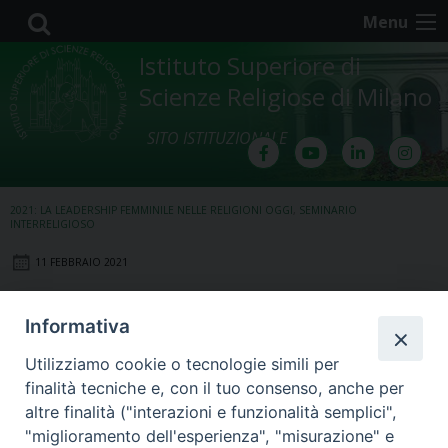
Skip
Menu
to
content
Istituto Superiore di
Scienze Religiose di Milano
SITO ISTITUZIONALE
2021: LA LEADERSHIP FEMMINILE NELLE RELIGIONI OGGI
,
SEMINARIO
INTERRELIGIOSO
11 FEBBRAIO 2021
Lezione 10 Febbraio 2021
Informativa
Utilizziamo cookie o tecnologie simili per
finalità tecniche e, con il tuo consenso, anche per
altre finalità ("interazioni e funzionalità semplici",
"miglioramento dell'esperienza", "misurazione" e
2.Introduzione-psicologica-Prof.ssa-Fusaro