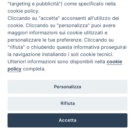
"targeting e pubblicità") come specificato nella
per l'avvio del nuovo programma Biblioteca sono previste alcune
chiusure
.
cookie policy.
Cliccando su "accetta" acconsenti all'utilizzo dei
Scarica l'orario CHIUSURE/APERTURE.
cookie. Cliccando su "personalizza" puoi avere
maggiori informazioni sui cookie utilizzati e
personalizzare le tue preferenze. Cliccando su
"rifiuta" o chiudendo questa informativa proseguirai
la navigazione installando i soli cookie tecnici.
Ulteriori informazioni sono disponibili nella
cookie
@2022 - Istituto Superiore di Scienze Religiose di Milano, via
policy
completa.
Cavalieri del Santo Sepolcro 3 - Milano
Personalizza
Rifiuta
Accetta
Preferenze Cookie