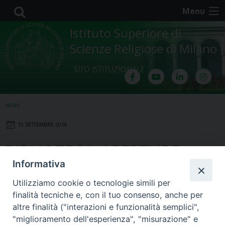
Skip
Menu
to
content
Istituto Superiore di
Scienze Religiose di Milano
SITO ISTITUZIONALE
NEWS
15 SETTEMBRE 2018
BIBLIOTECA: APERTURE-
Informativa
CHIUSURE dal 17 al 28
Utilizziamo cookie o tecnologie simili per
settembre 2018
finalità tecniche e, con il tuo consenso, anche per
altre finalità ("interazioni e funzionalità semplici",
"miglioramento dell'esperienza", "misurazione" e
Dal 17 al 28 settembre 2018