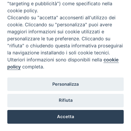
"targeting e pubblicità") come specificato nella
della lezione del Corso
TEOLOGIA
SPIRITUALE
è anticipato alle ore
cookie policy.
14.25 – 16.00
Cliccando su "accetta" acconsenti all'utilizzo dei
cookie. Cliccando su "personalizza" puoi avere
maggiori informazioni sui cookie utilizzati e
personalizzare le tue preferenze. Cliccando su
"rifiuta" o chiudendo questa informativa proseguirai
la navigazione installando i soli cookie tecnici.
Ulteriori informazioni sono disponibili nella
cookie
policy
completa.
@2022 - Istituto Superiore di Scienze Religiose di Milano, via
Cavalieri del Santo Sepolcro 3 - Milano
Personalizza
Rifiuta
Accetta
Preferenze Cookie