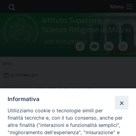
Skip
Menu
to
content
Istituto Superiore di
Scienze Religiose di Milano
SITO ISTITUZIONALE
NEWS
25 OTTOBRE 2017
11 NOVEMBRE 2017:
Informativa
MODIFICA ORARIO CORSO
Utilizziamo cookie o tecnologie simili per
“TEOLOGIA SPIRITUALE”
finalità tecniche e, con il tuo consenso, anche per
altre finalità ("interazioni e funzionalità semplici",
"miglioramento dell'esperienza", "misurazione" e
Il giorno
11 novembre 2017
l'orario