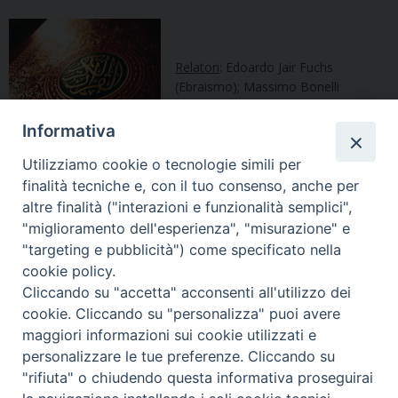
Relatori
: Edoardo Jair Fuchs
(Ebraismo); Massimo Bonelli
(Cristianesimo); ‘Abd Al-Sabur Turrini
(Islam)
Informativa
Moderatrice
: Lucia Consonni
Utilizziamo cookie o tecnologie simili per
finalità tecniche e, con il tuo consenso, anche per
altre finalità ("interazioni e funzionalità semplici",
"miglioramento dell'esperienza", "misurazione" e
"targeting e pubblicità") come specificato nella
cookie policy.
Criteri-di-interpretazione-Tradizione-ebraica-Slide
Cliccando su "accetta" acconsenti all'utilizzo dei
Criteri-interpretativi-nellEbraismo
cookie. Cliccando su "personalizza" puoi avere
maggiori informazioni sui cookie utilizzati e
Criteri-interpretativi-nellIslam
personalizzare le tue preferenze. Cliccando su
Criteri-interpretativi-nel-Cristianesimo-Slide
"rifiuta" o chiudendo questa informativa proseguirai