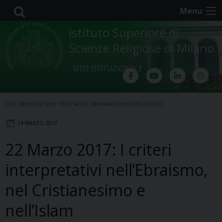
Skip
Menu
to
content
Istituto Superiore di
Scienze Religiose di Milano
SITO ISTITUZIONALE
2017: MONOTEISMI E TESTI SACRI
,
SEMINARIO INTERRELIGIOSO
24 MARZO 2017
22 Marzo 2017: I criteri
interpretativi nell’Ebraismo,
nel Cristianesimo e
nell’Islam