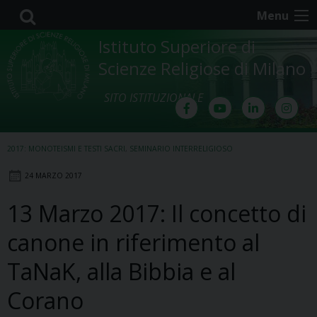
Skip
Menu
to
content
Istituto Superiore di
Scienze Religiose di Milano
SITO ISTITUZIONALE
2017: MONOTEISMI E TESTI SACRI
,
SEMINARIO INTERRELIGIOSO
24 MARZO 2017
13 Marzo 2017: Il concetto di
canone in riferimento al
TaNaK, alla Bibbia e al
Corano