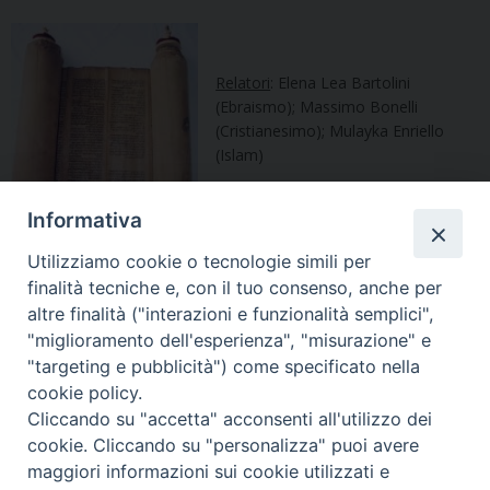
Relatori
: Elena Lea Bartolini
(Ebraismo); Massimo Bonelli
(Cristianesimo); Mulayka Enriello
(Islam)
Moderatrice
: Lucia Consonni
Informativa
Utilizziamo cookie o tecnologie simili per
finalità tecniche e, con il tuo consenso, anche per
altre finalità ("interazioni e funzionalità semplici",
"miglioramento dell'esperienza", "misurazione" e
"targeting e pubblicità") come specificato nella
cookie policy.
Il-canone-biblico-cristiano-Slide
Cliccando su "accetta" acconsenti all'utilizzo dei
Il-canone-biblico-cristiano
cookie. Cliccando su "personalizza" puoi avere
maggiori informazioni sui cookie utilizzati e
Il-TaNaK-nella-Tradizione-ebraica-Slide