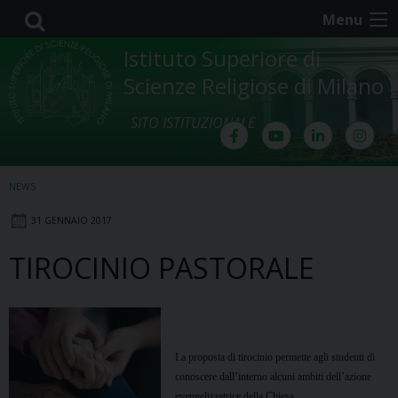
Skip
Menu
to
content
Istituto Superiore di
Scienze Religiose di Milano
SITO ISTITUZIONALE
NEWS
31 GENNAIO 2017
TIROCINIO PASTORALE
La proposta di tirocinio permette agli studenti di
conoscere dall’interno alcuni ambiti dell’azione
evengelizzatrice della Chiesa.