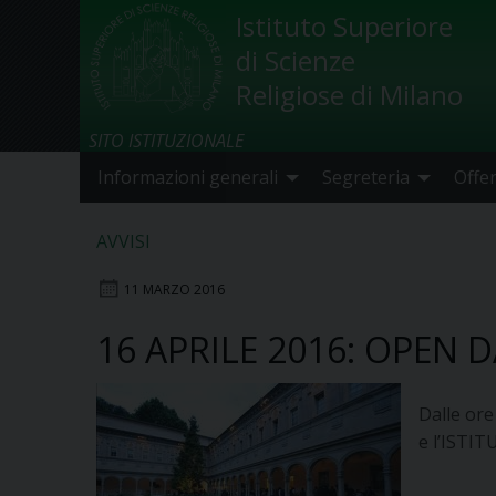
Skip
Istituto Superiore
to
di Scienze
content
Religiose di Milano
SITO ISTITUZIONALE
Informazioni generali
Segreteria
Offe
AVVISI
11 MARZO 2016
16 APRILE 2016: OPEN D
Dalle or
e l’ISTI