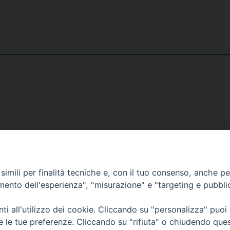
to Superiore di Scienze Religiose di Milano, via Cavalieri del Santo Sepo
imili per finalità tecniche e, con il tuo consenso, anche per 
amento dell'esperienza", "misurazione" e "targeting e pubbli
i all'utilizzo dei cookie. Cliccando su "personalizza" puoi
re le tue preferenze. Cliccando su "rifiuta" o chiudendo que