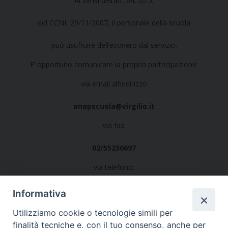
Ai sensi dell’art. 64, co.5,
del CCNL 29/11/2007, il personale della scuola
può usufruire dell’esonero dal servizio.
E’ opportuno comunicare la propria partecipazione:
via email all’indirizzo
anapscuola@virgilio.it
via fax:
02/55230697
via telefono:
02/52512882
Informativa
dal lunedì al venerdì
Utilizziamo cookie o tecnologie simili per
finalità tecniche e, con il tuo consenso, anche per