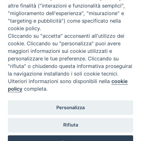
dalle ore 16.00 alle 19.00
altre finalità ("interazioni e funzionalità semplici",
"miglioramento dell'esperienza", "misurazione" e
Per il
programma dettagliato
e la
scheda di
"targeting e pubblicità") come specificato nella
registrazione
scaricare il pieghevole allegato
cookie policy.
Cliccando su "accetta" acconsenti all'utilizzo dei
cookie. Cliccando su "personalizza" puoi avere
Giornata Formazione ANAPS 2016.pdf
maggiori informazioni sui cookie utilizzati e
personalizzare le tue preferenze. Cliccando su
"rifiuta" o chiudendo questa informativa proseguirai
la navigazione installando i soli cookie tecnici.
Ulteriori informazioni sono disponibili nella
cookie
Giornata-formazione-ANAPS-2016
policy
completa.
Personalizza
Rifiuta
@2022 - Istituto Superiore di Scienze Religiose di Milano, via
Cavalieri del Santo Sepolcro 3 - Milano