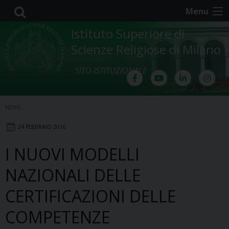
Skip
Menu
to
content
Istituto Superiore di
Scienze Religiose di Milano
SITO ISTITUZIONALE
NEWS
24 FEBBRAIO 2016
I NUOVI MODELLI
NAZIONALI DELLE
CERTIFICAZIONI DELLE
COMPETENZE