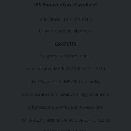
IPS Bonaventura Cavalieri”
Via Olona, 14 – MILANO
La partecipazione al corso è
GRATUITA
La giornata di formazione.
come da prot. MIUR AOODRLO R.U. 9110
del 9 luglio 2015 dell’USR Lombardia,
è configurata tra le iniziative di aggiornamento
e formazione, come da comunicazione
del 3/9/2015 prot.
MIUR AOODRLO R.U.12379