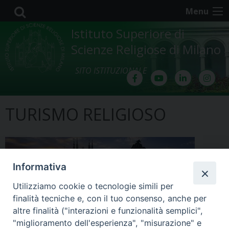
Skip
Menu
to
content
Istituto Superiore di
Scienze Religiose di Milano
SITO ISTITUZIONALE
TURISMO RELIGIOSO
Informativa
Utilizziamo cookie o tecnologie simili per
finalità tecniche e, con il tuo consenso, anche per
altre finalità ("interazioni e funzionalità semplici",
"miglioramento dell'esperienza", "misurazione" e
Il corso di Turismo Religioso che l’Istituto Superiore di Scienze