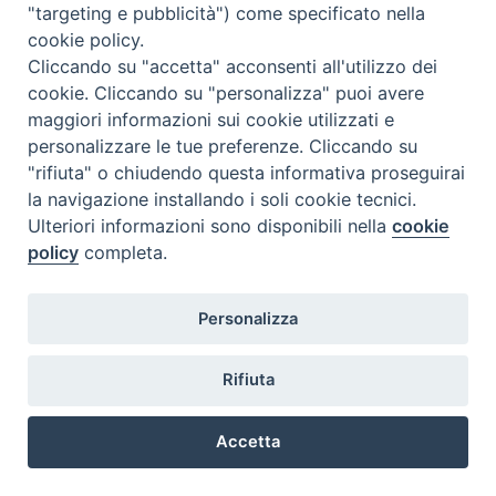
"targeting e pubblicità") come specificato nella
Religiose di Milano, in collaborazione con l’Arcidiocesi di Milano e
con il patrocinio della Camera di Commercio di Milano, inaugura
cookie policy.
nell’A.A. 2017-2018 si propone di offrire le ragioni e gli strumenti
Cliccando su "accetta" acconsenti all'utilizzo dei
per comprendere e apprezzare l’incidenza del cristianesimo nella
cookie. Cliccando su "personalizza" puoi avere
storia e nella vicenda architettonica e artistica della città di Milano
maggiori informazioni sui cookie utilizzati e
e nel territorio lombardo.
personalizzare le tue preferenze. Cliccando su
"rifiuta" o chiudendo questa informativa proseguirai
Il corso di formazione è per tutti i Docenti della scuola pubblica,
la navigazione installando i soli cookie tecnici.
Guide turistiche, Cultori dell’arte, Animatori pastorali, Catechisti.
Ulteriori informazioni sono disponibili nella
cookie
policy
completa.
Personalizza
@2022 - Istituto Superiore di Scienze Religiose di Milano, via
Cavalieri del Santo Sepolcro 3 - Milano
Rifiuta
Accetta
Preferenze Cookie