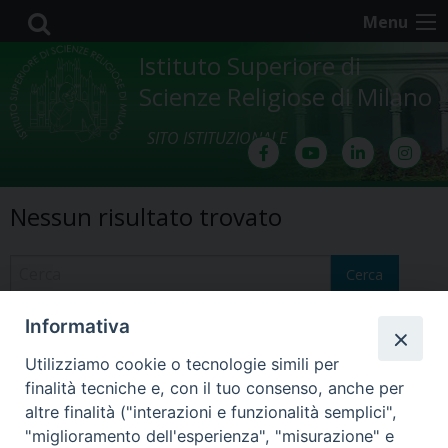
Skip
Menu
to
content
Istituto Superiore di
Scienze Religiose di Milano
SITO ISTITUZIONALE
Nessun risultato trovato
Cerca
Informativa
@2022 - Istituto Superiore di Scienze Religiose di Milano, via
Utilizziamo cookie o tecnologie simili per
Cavalieri del Santo Sepolcro 3 - Milano
finalità tecniche e, con il tuo consenso, anche per
altre finalità ("interazioni e funzionalità semplici",
"miglioramento dell'esperienza", "misurazione" e