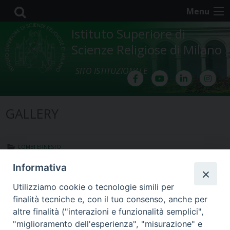
Skip
Menu
to
content
Istituto Superiore di
Scienze Religiose di Milano
SITO ISTITUZIONALE
COMBI ERNESTO
12 NOVEMBRE 2024
Informativa
Combi Ernesto: “Il lavoro umano”
Utilizziamo cookie o tecnologie simili per
finalità tecniche e, con il tuo consenso, anche per
altre finalità ("interazioni e funzionalità semplici",
"miglioramento dell'esperienza", "misurazione" e