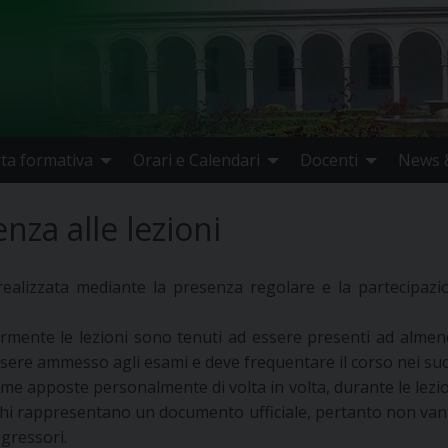
rta formativa
Orari e Calendari
Docenti
News &
nza alle lezioni
realizzata mediante la presenza regolare e la partecipazion
mente le lezioni sono tenuti ad essere presenti ad almeno 
ere ammesso agli esami e deve frequentare il corso nei succ
irme apposte personalmente di volta in volta, durante le lezion
enchi rappresentano un documento ufficiale, pertanto non van
sgressori.