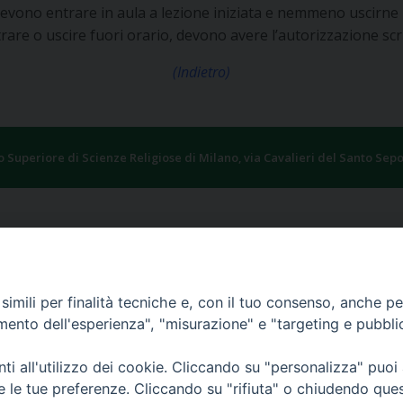
n devono entrare in aula a lezione iniziata e nemmeno uscirne
trare o uscire fuori orario, devono avere l’autorizzazione scri
(Indietro)
to Superiore di Scienze Religiose di Milano, via Cavalieri del Santo Sepo
imili per finalità tecniche e, con il tuo consenso, anche per 
amento dell'esperienza", "misurazione" e "targeting e pubbli
i all'utilizzo dei cookie. Cliccando su "personalizza" puoi
re le tue preferenze. Cliccando su "rifiuta" o chiudendo que