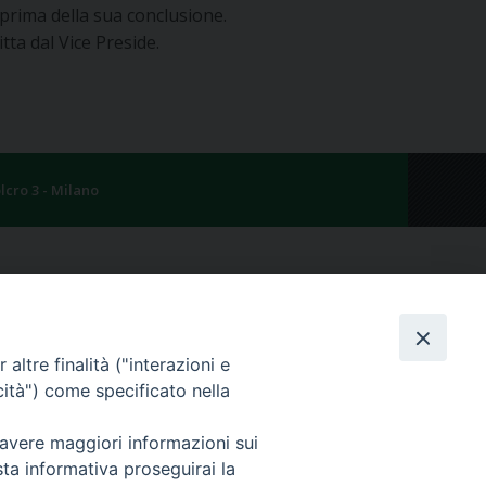
 prima della sua conclusione.
tta dal Vice Preside.
lcro 3 - Milano
altre finalità ("interazioni e
cità") come specificato nella
 avere maggiori informazioni sui
sta informativa proseguirai la