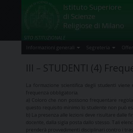
Skip
Istituto Superiore
to
di Scienze
content
Religiose di Milano
SITO ISTITUZIONALE
Informazioni generali
Segreteria
Offe
III – STUDENTI (4) Freque
La formazione scientifica degli studenti viene 
frequenza obbligatoria.
a) Coloro che non possono frequentare regolar
questo requisito minimo lo studente non può ess
b) La presenza alle lezioni deve risultare dalle f
docente, dalla sigla posta dallo stesso. Tali el
prenderà provvedimenti disciplinari contro i tra