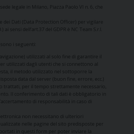
sede legale in Milano, Piazza Paolo VI n. 6, che
e dei Dati (Data Protection Officer) per vigilare
.) ai sensi dell’art.37 del GDPR è NC Team S.r.l.
o sono i seguenti:
vigazione) utilizzati al solo fine di garantire il
r utilizzati dagli utenti che si connettono al
iesta, il metodo utilizzato nel sottoporre la
risposta data dal server (buon fine, errore, ecc.)
no trattati, per il tempo strettamente necessario,
nto. Il conferimento di tali dati è obbligatorio in
’accertamento di responsabilità in caso di
 elettronica non necessitano di ulteriori
sualizzate nelle pagine del sito predisposte per
iportati in questi form per poter inviare la