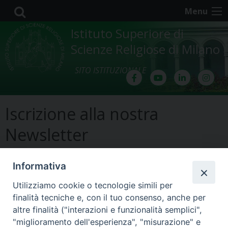
Skip
Menu
to
content
Istituto Superiore di
Scienze Religiose di Milano
SITO ISTITUZIONALE
Iscrizione alla nostra
Newsletter
[mailpoet_page]
Informativa
Utilizziamo cookie o tecnologie simili per
finalità tecniche e, con il tuo consenso, anche per
altre finalità ("interazioni e funzionalità semplici",
@2022 - Istituto Superiore di Scienze Religiose di Milano, via
"miglioramento dell'esperienza", "misurazione" e
Cavalieri del Santo Sepolcro 3 - Milano