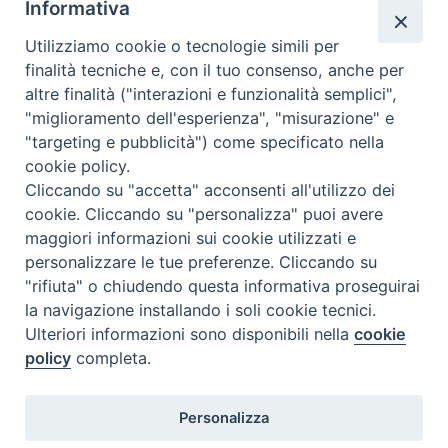
Informativa
Utilizziamo cookie o tecnologie simili per
finalità tecniche e, con il tuo consenso, anche per
altre finalità ("interazioni e funzionalità semplici",
"miglioramento dell'esperienza", "misurazione" e
"targeting e pubblicità") come specificato nella
cookie policy.
Cliccando su "accetta" acconsenti all'utilizzo dei
cookie. Cliccando su "personalizza" puoi avere
maggiori informazioni sui cookie utilizzati e
personalizzare le tue preferenze. Cliccando su
Le iscrizioni sono possibili dal 21 febbraio 2019 ed entro
"rifiuta" o chiudendo questa informativa proseguirai
il 20 aprile 2019 (o fino ad esaurimento posti) presso la
la navigazione installando i soli cookie tecnici.
Segreteria dell’Istituto Superiore di Scienze Religiose. Per
Ulteriori informazioni sono disponibili nella
cookie
policy
completa.
informazioni: tel. 02 8631 8503 fax 02 8631 8241 e-mail:
ripamonti.loredana@issrmilano.it
Personalizza
P